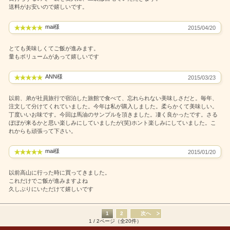
送料がお安いので嬉しいです。
mai様
2015/04/20
とても美味しくてご飯が進みます。
量もボリュームがあって嬉しいです
ANN様
2015/03/23
以前、弟が社員旅行で宿泊した旅館で食べて、忘れられない美味しさだと。毎年、
注文して分けてくれていました。今年は私が購入しました。柔らかくて美味しい。
丁度いいお味です。今回は馬油のサンプルを頂きました。凄く良かったです。さる
ぼぼが来るかと思い楽しみにしていましたが(笑)ホント楽しみにしていました。こ
れからも頑張って下さい。
mai様
2015/01/20
以前高山に行った時に買ってきました。
これだけでご飯が進みますよね
久しぶりにいただけて嬉しいです
1
2
次へ
1 / 2ページ（全20件）