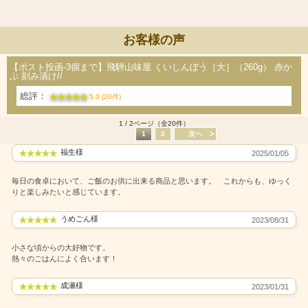
お客様の声
【ポスト投函-3個まで】飛騨山味屋 くいしんぼう［大］（260g） 赤か
ぶ 刻み漬け//
総評：
5.0 (20件)
1 / 2ページ（全20件）
1
2
次へ
福生様
2025/01/05
毎日の食卓において、ご飯のお供に出来る商品と思います。 これからも、ゆっく
りと楽しみたいと感じています。
うめごん様
2023/08/31
小さな頃からの大好物です。
熱々のごはんによく合います！
成瀬様
2023/01/31