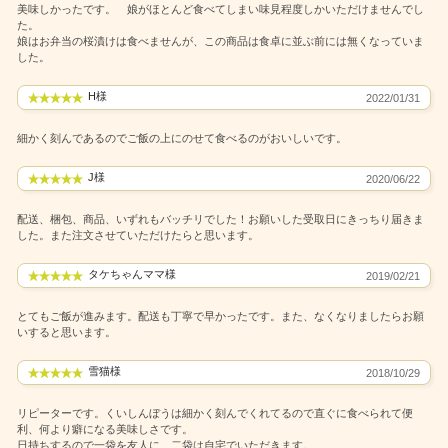
美味しかったです。 娘がほとんど食べてしまい味見程度しかいただけませんでし
た。
娘はお弁当の桜漬けは食べませんが、この商品は食卓に並ぶ前には無くなっていま
した。
H様
2022/01/31
細かく刻んであるのでご飯の上にのせて食べるのがおいしいです。
J様
2020/06/22
配送、梱包、商品、いずれもバッチリでした！お願いした受取日にきっちり届きま
した。また注文させていただけたらと思います。
タケちゃんママ様
2019/02/21
とてもご飯が進みます。配送も丁寧で早かったです。また、なくなりましたらお願
いすると思います。
雪猫様
2018/10/29
リピーターです。くいしんぼうは細かく刻んでくれてるので直ぐに食べられて便
利、何より癖になる美味しさです。
日持ちするので一袋を友人に、二袋は自宅でいただきます。