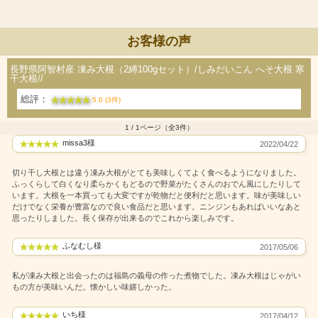
お客様の声
長野県阿智村産 凍み大根（2縛100gセット）/しみだいこん へそ大根 寒
干大根//
総評：
5.0 (3件)
1 / 1ページ（全3件）
missa3様
2022/04/22
切り干し大根とは違う凍み大根がとても美味しくてよく食べるようになりました。
ふっくらして白くなり柔らかくもどるので野菜がたくさんのおでん風にしたりして
います。大根を一本買っても大変ですが乾物だと便利だと思います。味が美味しい
だけでなく栄養が豊富なので良い食品だと思います。ニンジンもあればいいなあと
思ったりしました。長く保存が出来るのでこれから楽しみです。
ふなむし様
2017/05/06
私が凍み大根と出会ったのは福島の義母の作った煮物でした。凍み大根はじゃがい
もの方が美味いんだ。懐かしい味嬉しかった。
いち様
2017/04/12