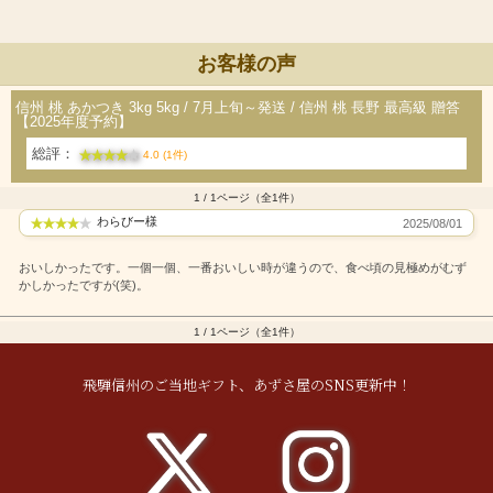
お客様の声
信州 桃 あかつき 3kg 5kg / 7月上旬～発送 / 信州 桃 長野 最高級 贈答
【2025年度予約】
総評：
4.0 (1件)
1 / 1ページ（全1件）
わらびー様
2025/08/01
おいしかったです。一個一個、一番おいしい時が違うので、食べ頃の見極めがむず
かしかったですが(笑)。
1 / 1ページ（全1件）
飛騨信州のご当地ギフト、あずさ屋のSNS更新中！