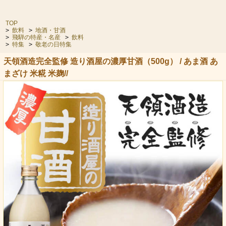
TOP
>
飲料
>
地酒・甘酒
>
飛騨の特産・名産
>
飲料
>
特集
>
敬老の日特集
天領酒造完全監修 造り酒屋の濃厚甘酒（500g） / あま酒 あ
まざけ 米糀 米麹//