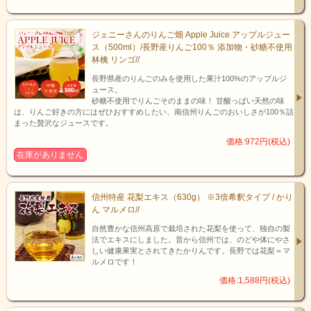
ジェニーさんのりんご畑 Apple Juice アップルジュー
ス（500ml）/長野産りんご100％ 添加物・砂糖不使用
林檎 リンゴ//
長野県産のりんごのみを使用した果汁100%のアップルジ
ュース。
砂糖不使用でりんごそのままの味！ 甘酸っぱい天然の味
は、りんご好きの方にはぜひおすすめしたい、南信州りんごのおいしさが100％詰
まった贅沢なジュースです。
価格:972円(税込)
在庫がありません
信州特産 花梨エキス（630g） ※3倍希釈タイプ / かり
ん マルメロ//
自然豊かな信州高原で栽培された花梨を使って、独自の製
法でエキスにしました。昔から信州では、のどや体にやさ
しい健康果実とされてきたかりんです。長野では花梨＝マ
ルメロです！
価格:1,588円(税込)