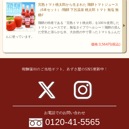
完熟トマト桃太郎から生まれた 飛騨トマトジュース
（6本セット） /飛騨 下呂温泉 桃太郎 トマト 無塩 無
糖//
飛騨の特産である「完熟トマト桃太郎」を100％使用した
トマトジュースです。無塩タイプでヘルシー！飛騨の澄ん
だ空気と清らかな水、大自然の中で育ったトマトをふんだ
んに使っています。
甘酒にはビタミン類が大変豊富に含まれています。麹菌が繁殖す
価格:3,564円(税込)
る際、ビタミンB1、B2、B6やパントテン酸、イノシトール、ビオ
チンなどの全ての天然吸収ビタミン群が作られ米麹に蓄積され、
それが甘酒として溶け出される仕組みです。
江戸時代の文献には、夏になると甘酒屋が甘酒を売りに来る様子
飛騨信州のご当地ギフト、あずさ屋のSNS更新中！
が描かれており、それはよく売れたそうです。実は甘酒は、古く
から日本庶民に親しまれている飲み物だったのですね！
お電話でのお問い合わせ
飛騨が誇る老舗酒蔵『天領酒造』による完全監修レシピで製造された、
濃厚で美味しい甘酒です。米と米麹のみで造ったこの甘酒は、発酵で生
0120-41-5565
まれた濃厚な甘さが特徴です。