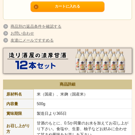
商品別の返品条件を確認する
飛騨の名物「造り酒屋の甘酒」の、原材料「米・米麹」は国産のものを
お問い合わせ
使用しています。アルコール度０％！砂糖・糖類・食塩・保存料は一切
友達にメールですすめる
使用していないのでさらに安心です。
「水」もお酒造りの「仕込み水」として使用する、軟水で柔らかな口当
たりの、飛騨の清冽な地下水（軟水）を使用しています。温めても、冷
やしても、とても美味しく頂ける甘酒です。お好みの甘さにしてお召し
上がり下さい。
商品詳細
原材料名
米（国産）、米麹（国産米）
内容量
500g
賞味期限
製造日より365日
甘酒のもとに、0.5か同量のお水を加えてお召し上が
お召し上がり
り下さい。食塩や、生姜、柚子などお好みに合わせ
方
て甘さや風味をお楽しみ下さい。