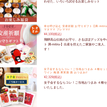
わせた、いろいろ試せるお楽しみセット
幸せ呼び込む 安産祈願 お守りギフト【満-mitir
マタママ プレママ//
¥4,100
(税込)
飛騨高山伝統のお守り、さるぼぼグッズを中
ト 満-mitiru-】出産を控えたご家族やご
す！
女子会するならコレ！ご当地おつまみ ４種セット
ワイン 梅酒 果実酒 酒 おつまみ//
¥2,329
(税込)
女子会するならコレ！ご当地おつまみ ４種
いたしました。