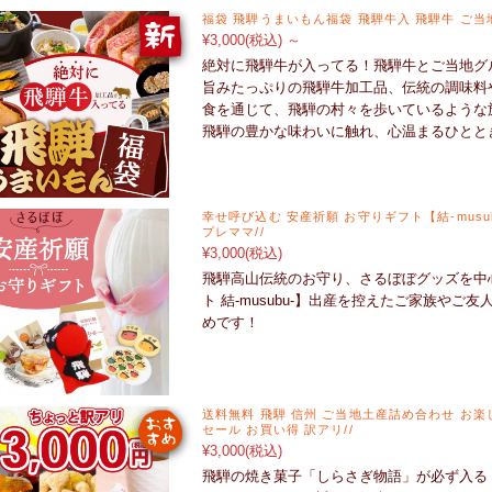
福袋 飛騨うまいもん福袋 飛騨牛入 飛騨牛 ご当
¥3,000
(税込)
～
絶対に飛騨牛が入ってる！飛騨牛とご当地グ
旨みたっぷりの飛騨牛加工品、伝統の調味料
食を通じて、飛騨の村々を歩いているような
飛騨の豊かな味わいに触れ、心温まるひとと
幸せ呼び込む 安産祈願 お守りギフト【結-musub
プレママ//
¥3,000
(税込)
飛騨高山伝統のお守り、さるぼぼグッズを中
ト 結-musubu-】出産を控えたご家族や
めです！
送料無料 飛騨 信州 ご当地土産詰め合わせ お楽
セール お買い得 訳アリ//
¥3,000
(税込)
飛騨の焼き菓子「しらさぎ物語」が必ず入る