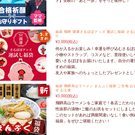
ト】受験の「あと一歩」をそっと後押し！
福袋 飛騨 開運さるぼぼグッズ 運試し福袋 さるぼ
り
¥3,000
(税込)
何が入るかお楽しみ！幸運を呼び込むさるぼ
小物やストラップ、コスメなど、普段使いし
愛いさるぼぼをお届けいたします。自分の運
すめの福袋。
友人や家族へのちょっとしたプレゼントとし
福袋 飛騨高山ラーメン まんぷく福袋 ご当地 お
せ お土産
¥3,000
(税込)
飛騨高山ラーメンをご家庭で！各店こだわり
性抜群の漬物+ご飯のお供をセットにしまし
このセットがあれば満腹間違いなし！食い倒
福袋」をぜひご堪能ください！