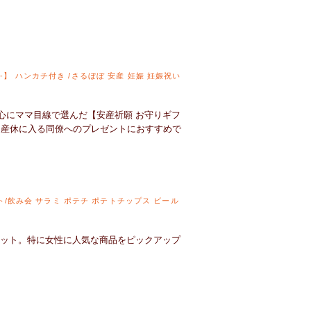
u-】 ハンカチ付き /さるぼぼ 安産 妊娠 妊娠祝い
心にママ目線で選んだ【安産祈願 お守りギフ
友人、産休に入る同僚へのプレゼントにおすすめで
/飲み会 サラミ ポテチ ポテトチップス ビール
セット。特に女性に人気な商品をピックアップ