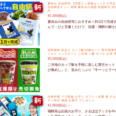
夏休み 自由研究 【武将メシ探検セット】小学生 
自由研究キット 簡単 夏休みの宿題 戦国時代 武
外
¥2,300
(税込)
夏休みの自由研究におすすめ！約1日で完成
んで・ひと言書くだけで、信濃・飛騨の郷土
送料無料 訳あり カップ飯10個セット 野沢菜
トルト インスタント ご当地 ご飯 セール お得 
¥3,000
(税込)
ご当地のカップ飯を手軽に楽しむ贅沢セット
び風めし』と、旨みたっぷり『牛ーっとラー
合格祈願 ママ監修 お守り ギフト / 必勝 青 さ
ゲン担ぎ 福袋 お菓子 プレゼント
¥1,850
(税込)
～
飛騨高山伝統のお守り、さるぼぼグッズを中