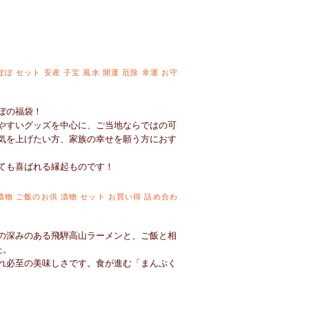
ぼ セット 安産 子宝 風水 開運 厄除 幸運 お守
ぼの福袋！
やすいグッズを中心に、ご当地ならではの可
気を上げたい方、家族の幸せを願う方におす
ても喜ばれる縁起ものです！
漬物 ご飯のお供 漬物 セット お買い得 詰め合わ
の深みのある飛騨高山ラーメンと、ご飯と相
た。
れ必至の美味しさです。食が進む「まんぷく