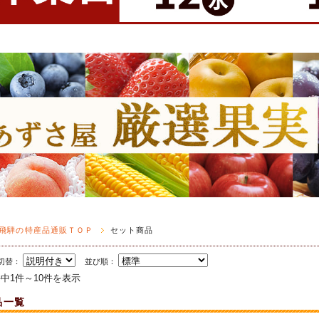
飛騨の特産品通販ＴＯＰ
セット商品
切替：
並び順：
件中1件～10件を表示
品一覧