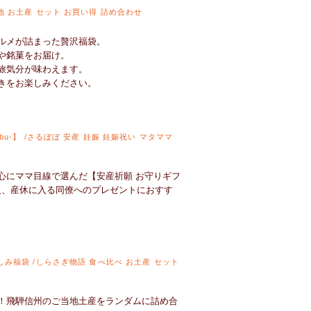
地 お土産 セット お買い得 詰め合わせ
ルメが詰まった贅沢福袋。
や銘菓をお届け。
旅気分が味わえます。
きをお楽しみください。
u-】 /さるぼぼ 安産 妊娠 妊娠祝い マタママ
心にママ目線で選んだ【安産祈願 お守りギフ
ご友人、産休に入る同僚へのプレゼントにおすす
しみ福袋 /しらさぎ物語 食べ比べ お土産 セット
！飛騨信州のご当地土産をランダムに詰め合