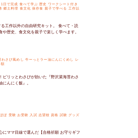
1日で完成 食べて学ぶ 歴史 ワークシート付き
将 郷土料理 食文化 保存食 親子で学べる 工作以
する工作以外の自由研究キット。 食べて・読
食や歴史、食文化を親子で楽しく学べます。
海苔わさび風めし 牛ーっとラー油にんにくめし レ
半額
！ピリッとわさびが効いた『野沢菜海苔わさ
油にんにく飯』。
るぼぼ 受験 お受験 入試 志望校 資格 試験 グッズ
心にママ目線で選んだ【合格祈願 お守りギフ