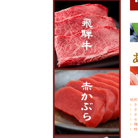
信州
さ
さ
さ
セ
飛
特