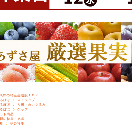
飛騨の特産品通販ＴＯＰ
るぼぼ
ストラップ
るぼぼ
人形・ぬいぐるみ
るぼぼ
グッズ
ット商品
騨の特産・名産
集
福袋特集