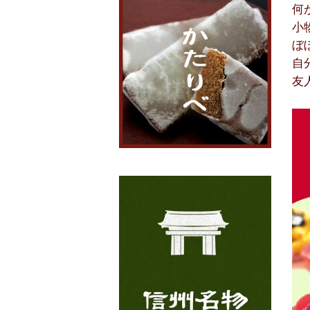
何
小
ぼ
自
友