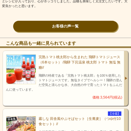
とレシピが入っており、心がホッコリしました。品物も美味しく又注文したいです。大
変良かったと思います。
お客様の声一覧
こんな商品も一緒に見られています
「幻の
完熟トマト桃太郎から生まれた 飛騨トマトジュース
きの
（6本セット） /飛騨 下呂温泉 桃太郎 トマト 無塩 無
こ」は
糖//
なびら
飛騨の特産である「完熟トマト桃太郎」を100％使用した
たけと
トマトジュースです。無塩タイプでヘルシー！飛騨の澄ん
は？
だ空気と清らかな水、大自然の中で育ったトマトをふんだ
んに使っています。
夏から秋
価格:3,564円(税込)
にかけ
て、高山
地帯の唐
【冷蔵】
松等の針
霧しな 田舎風やぶそばセット［生蕎麦］（つゆ付10
葉樹に発
食セット）//
生するは