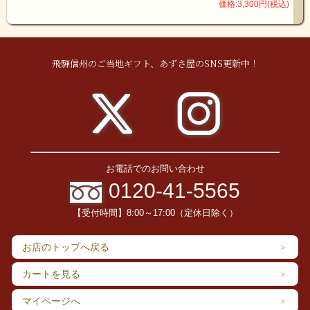
価格:3,300円(税込)
す。
夏から秋
にかけて
唐松等の
飛騨信州のご当地ギフト、あずさ屋のSNS更新中！
針葉樹の
根元に自
生します
が、自然
界での発
生量は少
なく、そ
れゆえ
「幻のき
お電話でのお問い合わせ
のこ」と
0120-41-5565
呼ばれて
います。
【受付時間】8:00～17:00（定休日除く）
お店のトップへ戻る
カートを見る
マイページへ