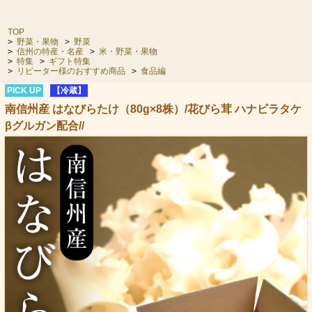
TOP
>
野菜・果物
>
野菜
>
信州の特産・名産
>
米・野菜・果物
>
特集
>
ギフト特集
>
リピーター様のおすすめ商品
>
食品編
PICK UP
【冷蔵】
南信州産 はなびらたけ（80g×8株）/花びら茸 ハナビラタケ
βグルガン配合//