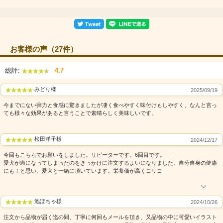
お客様の声（27件）
総評:
4.7
みどり様
2025/09/19
今までにない弾力と食感に驚きましたが凄く食べやすく味付けもしやすく、なんと言っ
ても様々な効果があると言うことで素晴らしく美味しいです。
松田洋子様
2024/12/17
今回もこちらでお願いをしました。リピーターです。6回目です。
愛犬が癌になってしまったのをきっかけに注文するよいになりました。自分自身の健康
にも！と思い、愛犬と一緒に頂いています。栄養価が高くコリコ
池ぽちゃ様
2024/10/26
注文から品物が届く迄の間、丁寧に何回もメールを頂き、又品物の中に可愛いイラスト