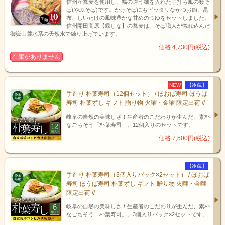
信州産蕎麦を使用し、幅の違う麺を入れた手打ち風の薮そ
なびらた
ば(やぶそば)です。かけそばにもピッタリなかつお節、昆
けは、別
布、しいたけの風味豊かな甘めのつゆをセットしました。
名「フラ
信州開田高原【霧しな】の蕎麦は、そば職人が惚れ込んだ
ワーきの
御嶽山麓水系の天然水で練り上げています。
こ」とも
価格:4,730円(税込)
呼ばれ、
在庫がありません
その姿は
花びら、
珊瑚礁に
NEW
【冷蔵】
例えられ
手造り 朴葉寿司（12個セット） / ほおば寿司 ほうば
ます。
寿司 朴葉ずし ギフト 贈り物 火曜・金曜 限定出荷 //
分類学的
岐阜の自然の美味しさ！生産者のこだわりが生んだ、素朴
にも、ハ
なごちそう「朴葉寿司」。12個入りのセットです。
ナビラタ
ケ科ハナ
価格:7,500円(税込)
ビラタケ
属ハナビ
ラタケ
【冷蔵】
手造り 朴葉寿司（3個入りパック×2セット） / ほおば
（種）と
寿司 ほうば寿司 朴葉ずし ギフト 贈り物 火曜・金曜
いう、１
限定出荷 //
科１属２
種の大変
岐阜の自然の美味しさ！生産者のこだわりが生んだ、素朴
珍しいき
なごちそう「朴葉寿司」。3個入りパック×2セットです。
のこで