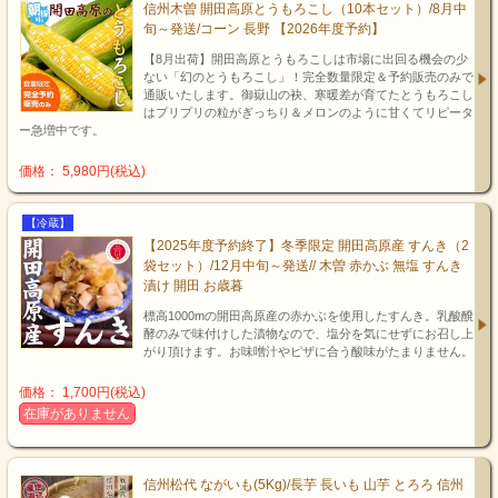
信州木曽 開田高原とうもろこし（10本セット）/8月中
旬～発送/コーン 長野 【2026年度予約】
【8月出荷】開田高原とうもろこしは市場に出回る機会の少
ない「幻のとうもろこし」！完全数量限定＆予約販売のみで
通販いたします。御嶽山の袂、寒暖差が育てたとうもろこし
はプリプリの粒がぎっちり＆メロンのように甘くてリピータ
ー急増中です。
価格： 5,980円(税込)
【冷蔵】
【2025年度予約終了】冬季限定 開田高原産 すんき（2
袋セット）/12月中旬～発送// 木曽 赤かぶ 無塩 すんき
漬け 開田 お歳暮
標高1000mの開田高原産の赤かぶを使用したすんき。乳酸醗
酵のみで味付けした漬物なので、塩分を気にせずにお召し上
がり頂けます。お味噌汁やピザに合う酸味がたまりません。
価格： 1,700円(税込)
在庫がありません
信州松代 ながいも(5Kg)/長芋 長いも 山芋 とろろ 信州