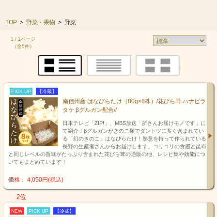
TOP
>
野菜・果物
>
野菜
1 / 1ページ
（全5件）
PICK UP
【冷蔵】
南信州産 はなびらたけ（80g×8株）/花びら茸 ハナビラ
タケ βグルガン配合//
日本テレビ「ZIP!」、MBS放送「所さんお届けモノです」に
て紹介！βグルガンがきのこ類でダントツに多く含まれてい
る「幻のきのこ」はなびらたけ！熱意を持って作られている
長野の生産者さんからお届けします。コリコリの食感と昆布
と同じレベルの旨味がたっぷり含まれた花びら茸の通販の他、レシピ集や効能につ
いてもまとめています！
価格： 4,050円(税込)
2位
NEW
PICK UP
【冷蔵】