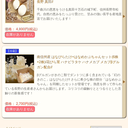
長野 真田//
千曲川の恩恵をうける真田十万石の城下町、信州長野市松
代。自然の恵みをたっぷり受けた、甘みの強い長芋を産地直
送でお届けいたします！
価格： 4,800円(税込)
在庫がありません
【冷蔵】
南信州産 はなびらたけ+はなめかぶちゃんセット(6株
+2株)/花びら茸 ハナビラタケ ハナメカブ メカブβグル
ガン配合//
βグルガンがきのこ類でダントツに多く含まれている「幻の
きのこ」はなびらたけ!! さらに希少な株の部分「はなめかぶ
ちゃん」を同梱したセットが登場です。熱意を持って作られ
ている長野の生産者さんからお届けします。コリコリの歯触りととつるりとした舌
触りの新食感です！
価格： 2,700円(税込)
在庫がありません