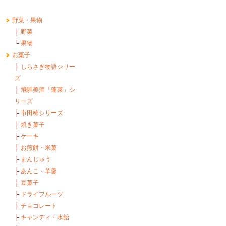
野菜・果物
├
野菜
└
果物
お菓子
├
しらさぎ物語シリー
ズ
├
飛騨美酒「蓬莱」シ
リーズ
├
市田柿シリーズ
├
焼き菓子
├
ケーキ
├
お煎餅・米菓
├
まんじゅう
├
あんこ・羊羹
├
豆菓子
├
ドライフルーツ
├
チョコレート
├
キャンディ・水飴