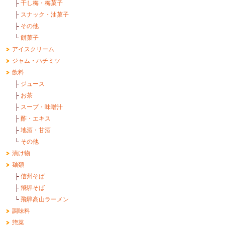
├
干し梅・梅菓子
├
スナック・油菓子
├
その他
└
餅菓子
アイスクリーム
ジャム・ハチミツ
飲料
├
ジュース
├
お茶
├
スープ・味噌汁
├
酢・エキス
├
地酒・甘酒
└
その他
漬け物
麺類
├
信州そば
├
飛騨そば
└
飛騨高山ラーメン
調味料
惣菜