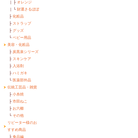
｜
├
オレンジ
｜
└
財運さるぼぼ
├
化粧品
├
ストラップ
├
グッズ
└
ベビー用品
美容・化粧品
├
炭黒泉シリーズ
├
スキンケア
├
入浴剤
├
ハミガキ
└
医薬部外品
伝統工芸品・雑貨
├
小糸焼
├
市田ねこ
├
お六櫛
└
その他
リピーター様のお
すすめ商品
├
食品編