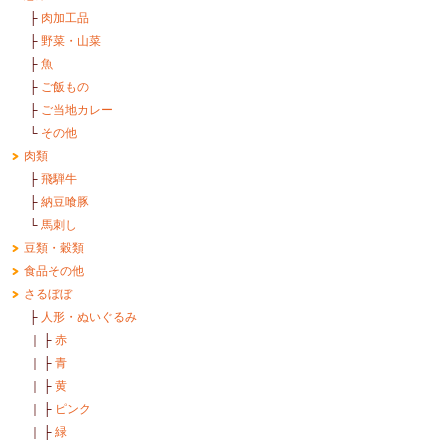
├
肉加工品
├
野菜・山菜
├
魚
├
ご飯もの
├
ご当地カレー
└
その他
肉類
├
飛騨牛
├
納豆喰豚
└
馬刺し
豆類・穀類
食品その他
さるぼぼ
├
人形・ぬいぐるみ
｜
├
赤
｜
├
青
｜
├
黄
｜
├
ピンク
｜
├
緑