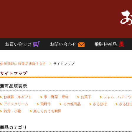
お買い物カゴ
お問い合わせ
飛騨特産品
信州飛騨の特産品通販ＴＯＰ
サイトマップ
サイトマップ
新商品順表示
お歳暮・冬ギフト
米・野菜・果物
お菓子
ジャム・ハチミツ
アイスクリーム
飛騨牛
その他商品
さるぼぼ
さるぼ
雑貨・小物
楽しくおうち時間
商品カテゴリ