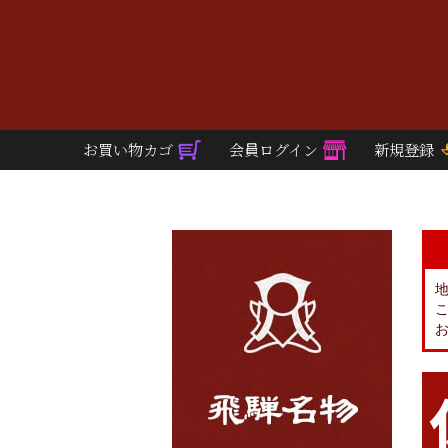
お買い物カゴ
会員ログイン
新規登録