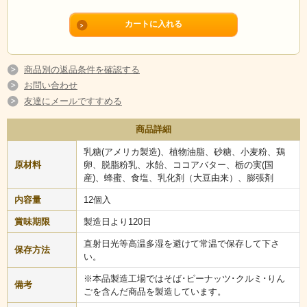
商品別の返品条件を確認する
お問い合わせ
友達にメールですすめる
商品詳細
乳糖(アメリカ製造)、植物油脂、砂糖、小麦粉、鶏
原材料
卵、脱脂粉乳、水飴、ココアバター、栃の実(国
産)、蜂蜜、食塩、乳化剤（大豆由来）、膨張剤
内容量
12個入
賞味期限
製造日より120日
直射日光等高温多湿を避けて常温で保存して下さ
保存方法
い。
※本品製造工場ではそば･ピーナッツ･クルミ･りん
備考
ごを含んだ商品を製造しています。