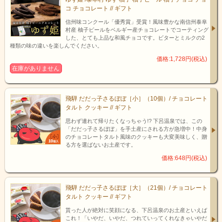
コ チョコレート // ギフト
信州味コンクール「優秀賞」受賞！風味豊かな南信州泰阜
村産 柚子ピールをベルギー産チョコレートでコーティング
した、とても上品な和風チョコです。ビターとミルクの2
種類の味の違いを楽しんでください。
価格:1,728円(税込)
在庫がありません
飛騨 だだっ子さるぼぼ［小］（10個）/ チョコレート
タルト クッキー // ギフト
思わず連れて帰りたくなっちゃう!? 下呂温泉では、この
“古来より温泉地として栄え、多くの湯治客を迎えてきた下呂温
「だだっ子さるぼぼ」を手土産にされる方が急増中！中身
のチョコレートタルト風味のクッキーも大変美味しく、贈
泉。 そんな下呂温泉は、文永２年(1265年)に、突然温泉の湧出が
る方を選ばないお土産です。
止まってしまうという窮地に立たされました。困り果てた村人達
が途方に暮れていた時、飛騨川の河原に怪我を負った一羽の白鷺
価格:648円(税込)
が舞い降りました。不思議に思って村人が近づいてみると、そこ
には温泉が湧き出ていたのです。”
これが下呂温泉に伝わる「白鷺伝説」。温泉発祥の伝説というこ
飛騨 だだっ子さるぼぼ［大］（21個）/ チョコレート
ともあり、下呂温泉には様々なところに白鷺をモチーフにしたオ
タルト クッキー // ギフト
ブジェなどが設置されています。
貰った人が絶対に笑顔になる、下呂温泉のお土産といえば
「しらさぎ物語」は、下呂温泉発祥の由来である白鷺伝説を今に
これ！「いやだ、いやだ、つれていってくれなきゃいやだ