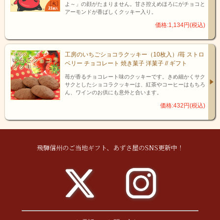
伝えるお菓子として、1981年に誕生しました。以降40年以上の長
よ～」の顔がたまりません。甘さ控えめほろにがチョコと
い間、地元の方から観光に訪れる方に至るまで、下呂温泉銘菓と
アーモンドが香ばしくクッキー入り。
して愛され続けてきました。
価格:1,134円(税込)
日々研究を重ねてさらなる美味しさを追求し、進化を続け、「変
わらぬ美味しさ」を皆様にお届けする――その思いを胸に一心に
取り組んできた結果、「子供の頃からずっと食べている」、「下
工房のいちごショコラクッキー（10枚入）/苺 ストロ
呂に行くたびにお土産として購入している」、「一度食べて以来
ベリー チョコレート 焼き菓子 洋菓子 // ギフト
頻繁にお取り寄せしている」…そんな嬉しいお言葉を、日々頂い
ております。
苺が香るチョコレート味のクッキーです。きめ細かくサク
サクとしたショコラクッキーは、紅茶やコーヒーはもちろ
ん、ワインのお供にも意外と合います。
価格:432円(税込)
飛騨信州のご当地ギフト、あずさ屋のSNS更新中！