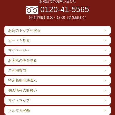
お電話でのお問い合わせ
0120-41-5565
【受付時間】8:00～17:00（定休日除く）
お店のトップへ戻る
カートを見る
マイページへ
お客様の声を見る
飛騨川の流域に湧く下呂温泉は、室町時代京都五山の『僧万里集
ご利用案内
九』や、徳川家康を始め四代の将軍に仕えた儒学者,林羅山によ
り、兵庫県の有馬温泉･群馬県の草津温泉に並び『日本三名泉』と
特定商取引法表示
称された天下の名湯です。
温泉街は飛騨川を中心に、観光地らしい賑わいと山里の風情が調
個人情報の取扱い
和した、下呂温泉ならではの魅力を醸し出しています。
下呂温泉はお湯の質が高い温泉地であると同時に様々な美味しい
サイトマップ
食べ物が楽しめるグルメスポットでもあります。飛騨牛を使った
お料理はもちろん、生乳100%の下呂牛乳を使ったスイーツ、朴葉
メルマガ登録
味噌に朴葉寿司、飛騨川の清流に育まれたアユ･アマゴ･イワナ、