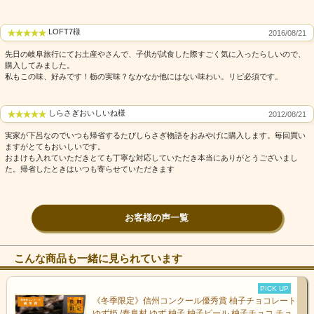
LOFT7様
2016/08/21
先日の岐阜旅行にてお土産やさんで、子供が試食した際すごく気に入ったらしいので、
購入してみました。
私もこの味、好みです！栃の実味？なかなか他にはない味わい。リピ必須です。
とちの木は、巨木になるものが多いので、昔はくり抜いて臼を作
るのにもよく使われました。 また、種子は栃の実として渋抜きし
て食用になります。同様に渋抜きして食用になるコナラやミズナ
しらさぎおいしいね様
2012/08/21
ラなどの果実（ドングリ）よりも長期間流水に浸し、大量の灰汁
実家が下呂なのでいつも帰省するたびしらさぎ物語をおみやげに購入します。毎回買い
で煮るなど高度な技術が必要で手間がかかります。
ますがとてもおいしいです。
ですが、かつては米がほとんど取れない山村ではヒエやドングリ
おまけも入れていただきとても丁寧な対応していただき本当にありがとうございまし
と 共に主食の一角を成していました。現在では、渋抜きしたもの
た。帰省したときはいつも寄らせていただきます
をもち米と共についた栃餅（とちもち）など和菓子や洋菓子の材
料として使用されています。
お客様の声一覧
こんな商品も一緒に見られています
PICK UP
《冬季限定》信州コンクール優秀賞 柚子チョコレート
ゆず姫 /泰阜村 ゆず 柚子 柚子ピール 柚子チョコ チョ