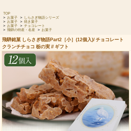
TOP
>
お菓子
>
しらさぎ物語シリーズ
>
お菓子
>
焼き菓子
>
お菓子
>
チョコレート
>
飛騨の特産・名産
>
お菓子
飛騨銘菓 しらさぎ物語Part2［小］(12個入)/ チョコレート
クランチチョコ 栃の実 // ギフト