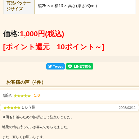
商品パッケー
縦25.5 × 横13 × 高さ(厚さ)3(cm)
ジサイズ
「しらさぎ物語PartII」は、岐阜県で愛される『栃の実』としらさ
ぎ物語の特徴である欧風せんべいをクランチし、控えめで優しい
甘さのホワイトチョコレートで練り合わせたチョコレート菓子。
サクサクとした歯触りに、程良い塩気。マイルドなチョコレート
価格:
1,000円
(税込)
の舌触りと栃の実の風味が、他のクランチチョコとは一線を画す
る美味しさです！
[ポイント還元 10ポイント～]
お客様の声（4件）
総評:
5.0
しゅう様
2025/03/12
今回も引越のための挨拶として注文しました。
地元の物を持っていき喜んでもらえました。
また、宜しくお願いします。