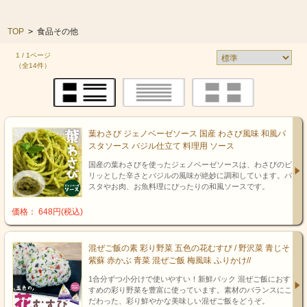
TOP
>
食品その他
1 / 1ページ
（全14件）
葉わさび ジェノベーゼソース 国産 わさび風味 和風パ
スタソース バジル仕立て 料理用 ソース
国産の葉わさびを使ったジェノベーゼソースは、わさびのピ
リッとした辛さとバジルの風味が絶妙に調和しています。パ
スタやお肉、お魚料理にぴったりの和風ソースです。
価格： 648円(税込)
混ぜご飯の素 彩り野菜 五色の花むすび / 野沢菜 青じそ
紫蘇 赤かぶ 青菜 混ぜご飯 梅風味 ふりかけ//
1合分ずつ小分けで使いやすい！新鮮パック 混ぜご飯におす
すめの彩り野菜を豊富に使っています。素材のバランスにこ
だわった、彩り鮮やかな美味しい混ぜご飯をどうぞ。