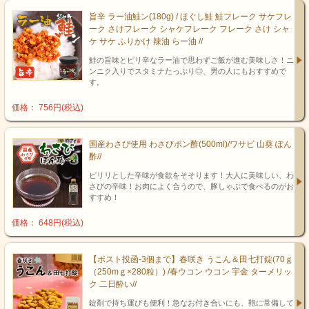
旨辛 ラー油鮭ン(180g) / ほぐし鮭 鮭フレーク サケフレ
ーク さけフレーク シャケフレーク フレーク さけ シャ
ケ サケ ふりかけ 辣油 らー油 //
鮭の旨味とピリ辛なラー油で思わずご飯が進む美味しさ！ニ
ンニク入りでスタミナたっぷり◎、男の人にもおすすめで
す。
価格： 756円(税込)
国産わさび使用 わさびポン酢(500ml)/ワサビ 山葵 ぽん
酢//
ピリリとした辛味が食欲をそそります！大人に美味しい、わ
さびの辛味！お肉によく合うので、豚しゃぶで食べるのがお
すすめ！
価格： 648円(税込)
【ポスト投函-3個まで】春咲き うこん＆田七打錠(70ｇ
（250mｇ×280粒）) /春ウコン ウコン 宇金 ターメリッ
ク 二日酔い//
錠剤で持ち運びも便利！急なお付き合いにも、鞄に常備して