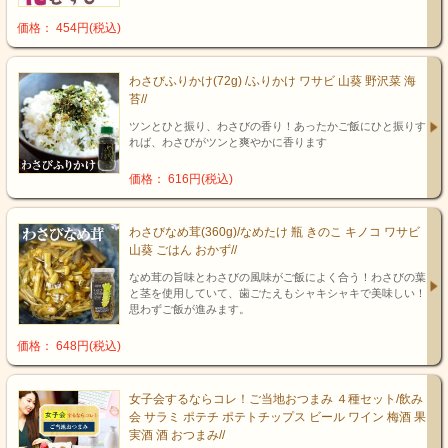
価格： 454円(税込)
わさびふりかけ(72g) /ふりかけ ワサビ 山葵 野沢菜 海
苔//
ツンとひと振り、わさびの香り！あったかご飯にひと振りす
れば、わさびがツンと爽やかに香ります
価格： 616円(税込)
わさびなめ茸(360g)/なめたけ 瓶 きのこ キノコ ワサビ
山葵 ごはん おかず//
なめ茸の旨味とわさびの風味がご飯によく合う！わさびの葉
と茎を使用していて、歯ごたえもシャキシャキで美味しい！
思わずご飯が進みます。
価格： 648円(税込)
女子会するならコレ！ご当地おつまみ ４種セット/飲み
会 サラミ ポテチ ポテトチップス ビール ワイン 梅酒 果
実酒 酒 おつまみ//