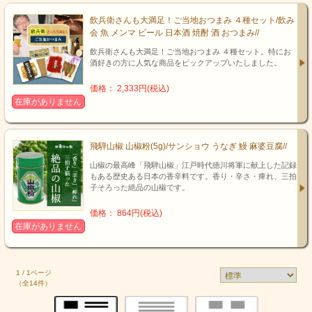
飲兵衛さんも大満足！ご当地おつまみ ４種セット/飲み
会 魚 メンマ ビール 日本酒 焼酎 酒 おつまみ//
飲兵衛さんも大満足！ご当地おつまみ ４種セット。特にお
酒好きの方に人気な商品をピックアップいたしました。
価格： 2,333円(税込)
在庫がありません
飛騨山椒 山椒粉(5g)/サンショウ うなぎ 鰻 麻婆豆腐//
山椒の最高峰「飛騨山椒」江戸時代徳川将軍に献上した記録
もある歴史ある日本の香辛料です。香り・辛さ・痺れ、三拍
子そろった絶品の山椒です。
価格： 864円(税込)
在庫がありません
1 / 1ページ
（全14件）