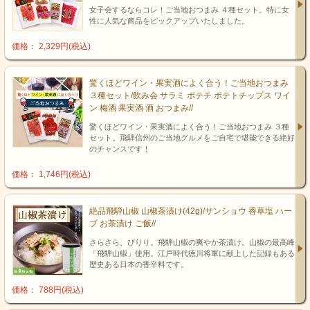
女子会するならコレ！ご当地おつまみ ４種セット。特に女
性に人気な商品をピックアップいたしました。
価格： 2,329円(税込)
驚くほどワイン・果実酒によく合う！ご当地おつまみ
３種セット/飲み会 サラミ ポテチ ポテトチップス ワイ
ン 梅酒 果実酒 酒 おつまみ//
驚くほどワイン・果実酒によく合う！ご当地おつまみ ３種
セット。飛騨信州のご当地グルメをご自宅で堪能できる絶好
のチャンスです！
価格： 1,746円(税込)
絶品飛騨山椒 山椒茶漬け(42g)/サンショウ 香草塩 ハー
ブ お茶漬け ご飯//
さらさら、ぴりり。飛騨山椒の爽やか茶漬け。山椒の最高峰
「飛騨山椒」使用。江戸時代徳川将軍に献上した記録もある
歴史ある日本の香辛料です。
価格： 788円(税込)