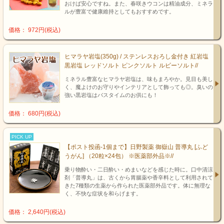
おけば安心ですね。また、春咲きウコンは精油成分、ミネラ
ルが豊富で健康維持としてもおすすめです。
価格： 972円(税込)
ヒマラヤ岩塩(350g) / ステンレスおろし金付き 紅岩塩
黒岩塩 レッドソルト ピンクソルト ルビーソルト//
ミネラル豊富なヒマラヤ岩塩は、味もまろやか。見目も美し
く、魔よけのお守りやインテリアとして飾っても◎。臭いの
強い黒岩塩はバスタイムのお供にも！
価格： 680円(税込)
PICK UP
【ポスト投函-1個まで】日野製薬 御嶽山 普導丸 [ふど
うがん] （20粒×24包） ※医薬部外品※//
乗り物酔い・二日酔い・めまいなどを感じた時に。口中清涼
剤「普導丸」は、古くから胃腸薬や香辛料として利用されて
きた7種類の生薬から作られた医薬部外品です。体に無理な
く、不快な症状を和らげます。
価格： 2,640円(税込)