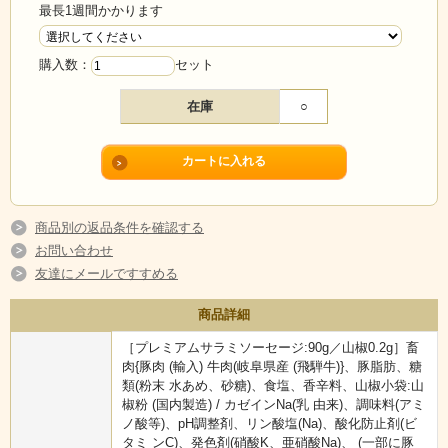
最長1週間かかります
購入数：
セット
在庫
○
商品別の返品条件を確認する
お問い合わせ
友達にメールですすめる
商品詳細
［プレミアムサラミソーセージ:90g／山椒0.2g］畜
肉{豚肉 (輸入) 牛肉(岐阜県産 (飛騨牛)}、豚脂肪、糖
類(粉末 水あめ、砂糖)、食塩、香辛料、山椒小袋:山
椒粉 (国内製造) / カゼインNa(乳 由来)、調味料(アミ
ノ酸等)、pH調整剤、リン酸塩(Na)、酸化防止剤(ビ
タミ ンC)、発色剤(硝酸K、亜硝酸Na)、 (一部に豚