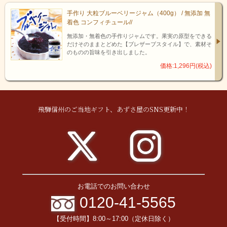
手作り 大粒ブルーベリージャム（400g） / 無添加 無
着色 コンフィチュール//
無添加・無着色の手作りジャムです。果実の原型をできる
だけそのままとどめた【ブレザーブスタイル】で、素材そ
のものの旨味を引き出しました。
価格:1,296円(税込)
ちょっと大人のドライフルーツ
飛騨信州のご当地ギフト、あずさ屋のSNS更新中！
ふわっと香るラム酒が大人の味わい。
大き目で食べ応えがあり、いちじくの美味しさを存分にたのしめます。
自分のごほうびに、甘くておいしい、いちじくのグラッセ。
お電話でのお問い合わせ
0120-41-5565
【受付時間】8:00～17:00（定休日除く）