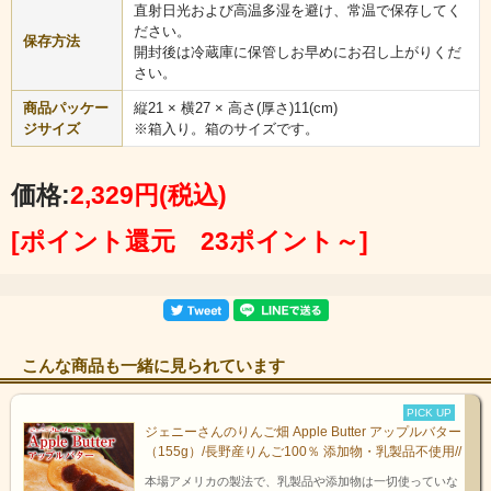
直射日光および高温多湿を避け、常温で保存してく
女子会するならコレ！
ださい。
保存方法
「ご当地おつまみ３種セット」
開封後は冷蔵庫に保管しお早めにお召し上がりくだ
さい。
飛騨信州のご当地グルメをご自宅で堪能できる絶好のチャンスで
商品パッケー
縦21 × 横27 × 高さ(厚さ)11(cm)
す！
ジサイズ
※箱入り。箱のサイズです。
特に女性に人気な商品をセットにいたしました。
今だからこそ味わいたいご当地グルメを、ぜひご堪能下さい！
価格:
2,329円
(税込)
[ポイント還元 23ポイント～]
こんな商品も一緒に見られています
PICK UP
ジェニーさんのりんご畑 Apple Butter アップルバター
（155g）/長野産りんご100％ 添加物・乳製品不使用//
本場アメリカの製法で、乳製品や添加物は一切使っていな