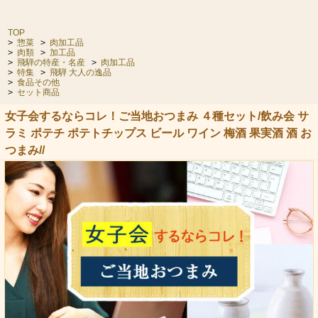
TOP
>
惣菜
>
肉加工品
>
肉類
>
加工品
>
飛騨の特産・名産
>
肉加工品
>
特集
>
飛騨 大人の逸品
>
食品その他
>
セット商品
女子会するならコレ！ご当地おつまみ ４種セット/飲み会 サ
ラミ ポテチ ポテトチップス ビール ワイン 梅酒 果実酒 酒 お
つまみ//