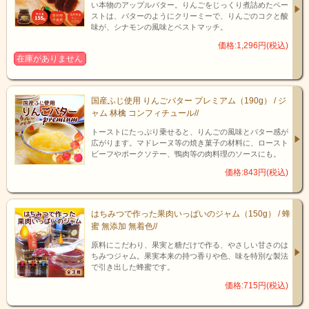
い本物のアップルバター。りんごをじっくり煮詰めたペー
ストは、バターのようにクリーミーで、りんごのコクと酸
味が、シナモンの風味とベストマッチ。
価格:1,296円(税込)
在庫がありません
国産ふじ使用 りんごバター プレミアム（190g） / ジ
ャム 林檎 コンフィチュール//
最高に贅沢な時間を、プレミアムサラミで
トーストにたっぷり乗せると、りんごの風味とバター感が
ブランド和牛の代名詞【飛騨牛】と、かぐわしい山椒が織りなす今まで
広がります。マドレーヌ等の焼き菓子の材料に、ロースト
にない美味しさ。
ビーフやポークソテー、鴨肉等の肉料理のソースにも。
知る人ぞ知る、新しい飛騨の逸品です。
価格:843円(税込)
はちみつで作った果肉いっぱいのジャム（150g） / 蜂
蜜 無添加 無着色//
原料にこだわり、果実と糖だけで作る、やさしい甘さのは
ちみつジャム。果実本来の持つ香りや色、味を特別な製法
で引き出した蜂蜜です。
価格:715円(税込)