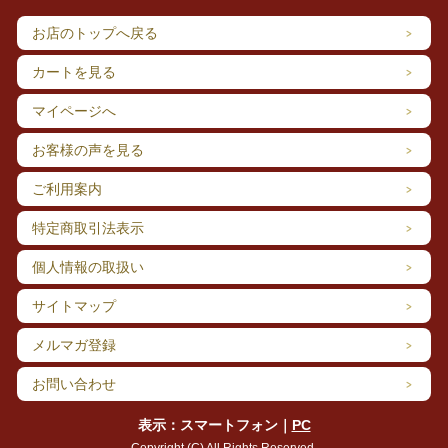
お店のトップへ戻る
カートを見る
マイページへ
お客様の声を見る
ご利用案内
特定商取引法表示
飛騨牛の旨味とポテトのカリカリ食感がたまらない！
高級ブランド牛【飛騨牛】の旨味をギュギュっと濃縮したパウダーと食
個人情報の取扱い
欲をそそる炭火焼き肉の香り、カリッカリの食感がたまらない！
食べ応えのある太めのポテトで、あっという間に完食しちゃいます。
サイトマップ
メルマガ登録
お問い合わせ
表示：スマートフォン｜
PC
Copyright (C) All Rights Reserved.