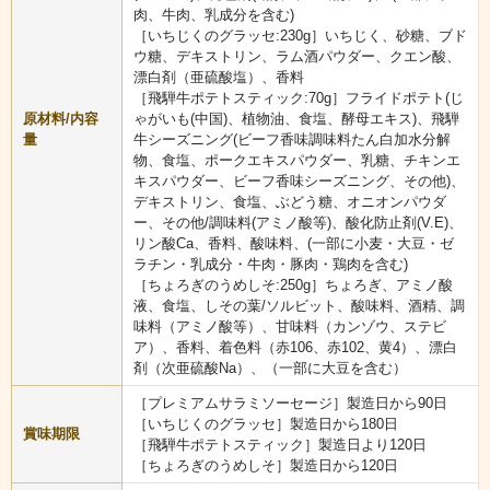
肉、牛肉、乳成分を含む)
［いちじくのグラッセ:230g］いちじく、砂糖、ブド
ウ糖、デキストリン、ラム酒パウダー、クエン酸、
漂白剤（亜硫酸塩）、香料
［飛騨牛ポテトスティック:70g］フライドポテト(じ
原材料/内容
ゃがいも(中国)、植物油、食塩、酵母エキス)、飛騨
量
牛シーズニング(ビーフ香味調味料たん白加水分解
物、食塩、ポークエキスパウダー、乳糖、チキンエ
キスパウダー、ビーフ香味シーズニング、その他)、
デキストリン、食塩、ぶどう糖、オニオンパウダ
ー、その他/調味料(アミノ酸等)、酸化防止剤(V.E)、
リン酸Ca、香料、酸味料、(一部に小麦・大豆・ゼ
ラチン・乳成分・牛肉・豚肉・鶏肉を含む)
［ちょろぎのうめしそ:250g］ちょろぎ、アミノ酸
液、食塩、しその葉/ソルビット、酸味料、酒精、調
味料（アミノ酸等）、甘味料（カンゾウ、ステビ
ア）、香料、着色料（赤106、赤102、黄4）、漂白
剤（次亜硫酸Na）、（一部に大豆を含む）
［プレミアムサラミソーセージ］製造日から90日
［いちじくのグラッセ］製造日から180日
賞味期限
［飛騨牛ポテトスティック］製造日より120日
［ちょろぎのうめしそ］製造日から120日