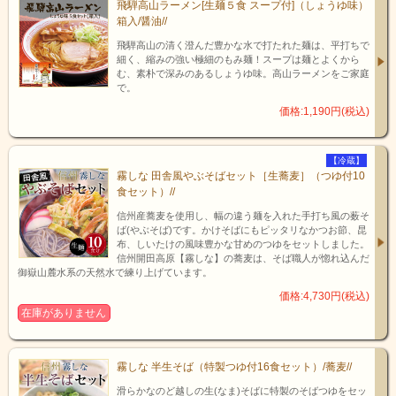
飛騨高山ラーメン[生麺５食 スープ付]（しょうゆ味）
箱入/醤油//
飛騨高山の清く澄んだ豊かな水で打たれた麺は、平打ちで
細く、縮みの強い極細のもみ麺！スープは麺とよくから
む、素朴で深みのあるしょうゆ味。高山ラーメンをご家庭
で。
価格:1,190円(税込)
【冷蔵】
霧しな 田舎風やぶそばセット［生蕎麦］（つゆ付10
食セット）//
信州産蕎麦を使用し、幅の違う麺を入れた手打ち風の薮そ
ば(やぶそば)です。かけそばにもピッタリなかつお節、昆
布、しいたけの風味豊かな甘めのつゆをセットしました。
信州開田高原【霧しな】の蕎麦は、そば職人が惚れ込んだ
御嶽山麓水系の天然水で練り上げています。
価格:4,730円(税込)
在庫がありません
霧しな 半生そば（特製つゆ付16食セット）/蕎麦//
滑らかなのど越しの生(なま)そばに特製のそばつゆをセッ