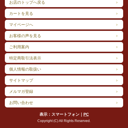
お店のトップへ戻る
カートを見る
マイページへ
お客様の声を見る
ご利用案内
特定商取引法表示
個人情報の取扱い
サイトマップ
「しらさぎ物語」は、下呂温泉に居を構えるホテルや旅館のおも
メルマガ登録
てなし菓子に長年採用され続け、その日のうちに売店でお買い求
めになられる方も多いとか。
お問い合わせ
「いつも家族で取り合いになるんです」、そんな微笑ましいエピ
ソードをお聞きするたびに、大変嬉しく、もっと喜んでいただけ
表示：スマートフォン｜
PC
るように美味しさを追求していかなければ！と改良に取り組む毎
日です。
Copyright (C) All Rights Reserved.