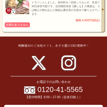
トでパックしました。保存料を一切使っておらず、常温で
90日保管可能です。信州開田高原【霧しな】の蕎麦は、そ
ば職人が惚れ込んだ御嶽山麓水系の天然水で練り上げてい
ます。
飛騨川の流域に湧く下呂温泉は、室町時代京都五山の『僧万里集
価格:4,800円(税込)
九』や、徳川家康を始め四代の将軍に仕えた儒学者,林羅山によ
在庫がありません
り、兵庫県の有馬温泉･群馬県の草津温泉に並び『日本三名泉』と
称された天下の名湯です。
温泉街は飛騨川を中心に、観光地らしい賑わいと山里の風情が調
和した、下呂温泉ならではの魅力を醸し出しています。 下呂温泉
飛騨信州のご当地ギフト、あずさ屋のSNS更新中！
はお湯の質が高い温泉地であると同時に様々な美味しい食べ物が
楽しめるグルメスポットでもあります。飛騨牛を使ったお料理は
もちろん、生乳100%の下呂牛乳を使ったスイーツ、朴葉味噌に朴
葉寿司、飛騨川の清流に育まれたアユ･アマゴ･イワナ、下呂市を
はじめとする飛騨美濃地方の郷土料理鶏ちゃん、etc…。また、四
季折々の景観も美しい下呂市は、数ある温泉地の中でも人気を集
めています。
お電話でのお問い合わせ
0120-41-5565
【受付時間】8:00～17:00（定休日除く）