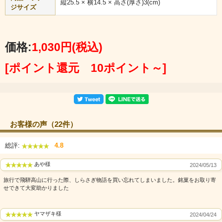
縦25.5 × 横14.5 × 高さ(厚さ)3(cm)
ジサイズ
「しらさぎ物語」はクッキーに良く似た食感を持つ欧風せんべい
に、品の良い甘さのホワイトクリームをサンドした素朴な焼き菓
価格:
1,030円
(税込)
子。 サクサクとした歯触りに、程良い塩気。卵がふわりと香る香
ばしさは、洋菓子のような和菓子のような、どこか懐かしさも感
[ポイント還元 10ポイント～]
じる美味しさ。 日本茶・紅茶・コーヒーとどんな飲み物にもとっ
てもよく合います。
お客様の声（22件）
総評:
4.8
あや様
2024/05/13
旅行で飛騨高山に行った際、しらさぎ物語を買い忘れてしまいました。銘菓をお取り寄
せできて大変助かりました
ヤマザキ様
2024/04/24