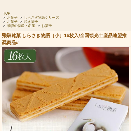
TOP
>
お菓子
>
しらさぎ物語シリーズ
>
お菓子
>
焼き菓子
>
飛騨の特産・名産
>
お菓子
飛騨銘菓 しらさぎ物語［小］16枚入/全国観光土産品連盟推
奨商品//