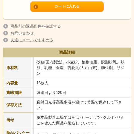
商品別の返品条件を確認する
お問い合わせ
友達にメールですすめる
商品詳細
砂糖(国内製造)、小麦粉、植物油脂、脱脂粉乳、鶏
原材料
卵、乳糖、食塩、乳化剤(大豆由来)、膨張剤、リジ
ン
内容量
16枚入
賞味期限
製造日より120日
直射日光等高温多湿を避けて常温で保存して下さ
保存方法
い。
※本品製造工場ではそば･ピーナッツ･クルミ･りん
備考
ごを含んだ商品を製造しています。
商品パッケー