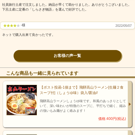
社員旅行土産で注文しました。納品が早くて助かりました。ありがとうございました。
下呂土産に定番の「しらさぎ物語」を選んで好評でした。
-様
2022/05/07
ネットで購入出来て良かったです。
“古来より温泉地として栄え、多くの湯治客を迎えてきた下呂温
泉。 そんな下呂温泉は、文永２年(1265年)に、突然温泉の湧出が
止まってしまうという窮地に立たされました。困り果てた村人達
が途方に暮れていた時、飛騨川の河原に怪我を負った一羽の白鷺
お客様の声一覧
が舞い降りました。 不思議に思って村人が近づいてみると、そこ
には温泉が湧き出ていたのです。”
これが下呂温泉に伝わる「白鷺伝説」。温泉発祥の伝説というこ
こんな商品も一緒に見られています
ともあり、下呂温泉には様々なところに白鷺をモチーフにしたオ
ブジェなどが設置されています。
【ポスト投函-1個まで】飛騨高山ラーメン[生麺２食
「しらさぎ物語」は、下呂温泉発祥の由来である白鷺伝説を今に
スープ付]（しょうゆ味）袋入/醤油//
伝えるお菓子として、1981年に誕生しました。 以降40年以上の長
い間、地元の方から観光に訪れる方に至るまで、下呂温泉銘菓と
飛騨高山ラーメンしょうゆ味です。和風のあっさりとして
して愛され続けてきました。 日々研究を重ねてさらなる美味しさ
いて、深い味わいが特徴のスープに、平打ちで細く、縮み
を追求し、進化を続け、「変わらぬ美味しさ」を皆様にお届けす
の強いもみ麺がよく絡みます！
る…その思いを胸に一心に取り組んできた結果、「子供の頃から
価格:400円(税込)
ずっと食べている」、「下呂に行くたびにお土産として購入して
いる」、「一度食べて以来頻繁にお取り寄せしている」…そんな
嬉しいお言葉を、日々頂いております。