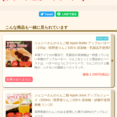
こんな商品も一緒に見られています
PICK UP
ジェニーさんのりんご畑 Apple Butter アップルバター
（155g）/長野産りんご100％ 添加物・乳製品不使用//
本場アメリカの製法で、乳製品や添加物は一切使っていな
い本物のアップルバター。りんごをじっくり煮詰めたペー
ストは、バターのようにクリーミーで、りんごのコクと酸
味が、シナモンの風味とベストマッチ。
価格:1,296円(税込)
在庫がありません
ジェニーさんのりんご畑 Apple Juice アップルジュー
ス（500ml）/長野産りんご100％ 添加物・砂糖不使用
林檎 リンゴ//
長野県産のりんごのみを使用した果汁100%のアップルジ
ュース。