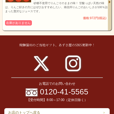
砂糖不使用でりんごそのままの味！ 甘酸っぱい天然の味
は、りんご好きの方にはぜひおすすめしたい、南信州りんごのおいしさが100％詰
まった贅沢なジュースです。
価格:972円(税込)
在庫がありません
飛騨信州のご当地ギフト、あずさ屋のSNS更新中！
「1日1個のりんごは医者いらず」
この言葉はイギリスの一地方で生まれたことわざであるとされ
ています。
その言葉どおり、りんごには健康と美容をサポートする栄養成
分がギュッと詰まっているのです。
お電話でのお問い合わせ
0120-41-5565
【受付時間】8:00～17:00（定休日除く）
お店のトップへ戻る