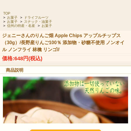
TOP
>
お菓子
>
ドライフルーツ
>
お菓子
>
スナック・油菓子
>
信州の特産・名産
>
お菓子
ジェニーさんのりんご畑 Apple Chips アップルチップス
（30g）/長野産りんご100％ 添加物・砂糖不使用 ノンオイ
ル ノンフライ 林檎 リンゴ//
価格:648円(税込)
商品説明