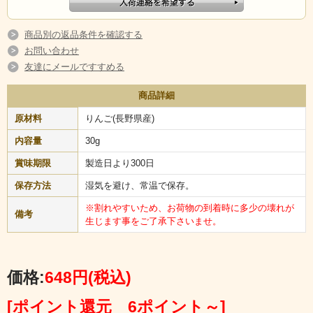
商品別の返品条件を確認する
お問い合わせ
友達にメールですすめる
商品詳細
原材料
りんご(長野県産)
内容量
30g
賞味期限
製造日より300日
保存方法
湿気を避け、常温で保存。
※割れやすいため、お荷物の到着時に多少の壊れが
ふたつのアルプスに囲まれた豊かな自然と気候が揃った、長野県
備考
生じます事をご了承下さいませ。
産のりんごのみを使用したアップルチップス。
砂糖不使用・ノンフライ・ノンオイルで余計なものは一切入って
いない、りんごそのままの味！ 甘酸っぱい天然の味は、りんご
好きの方にはぜひおすすめしたい、南信州りんごのおいしさが
価格:
648円
(税込)
100％詰まった贅沢な逸品です！
[ポイント還元 6ポイント～]