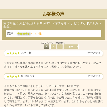
お客様の声
南信州産 はなびらたけ（80g×8株）/花びら茸 ハナビラタケ βグルガン
配合//
総評：
4.7 (27件)
1 / 3ページ（全27件）
1
2
3
次へ
みどり様
2025/09/19
今までにない弾力と食感に驚きましたが凄く食べやすく味付けもしやすく、なんと
言っても様々な効果があると言うことで素晴らしく美味しいです。
松田洋子様
2024/12/17
今回もこちらでお願いをしました。リピーターです。6回目です。
愛犬が癌になってしまったのをきっかけに注文するよいになりました。自分自身の
健康にも！と思い、愛犬と一緒に頂いています。栄養価が高くコリコリの食感が好
きです。毎回とても丁寧なお包みでプレゼントが届いたような嬉しい気持ちで開封
して料理しています。1から2ヶ月に1回注文しています。これからもずっとお世話に
なるつもりです。いつも有難うございます。