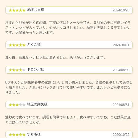
池ぽちゃ様
2024/10/26
注文から品物が届く迄の間、丁寧に何回もメールを頂き、又品物の中に可愛いイラ
ストとレシピが入っており、心がホッコリしました。品物も美味しく又注文したい
です。大変良かったと思います。
きくこ様
2024/10/11
真っ白、綺麗なハナビラ茸が届きました。ありがとうございます。
ドロンパ様
2024/08/09
Bグルカンが病気療養中の家族にいいと思い購入しました。普通の食事として美味し
く頂きました、きれいにパックされていて使いやすいです。またレシピも参考にな
りました。
埼玉の細矢様
2021/08/31
油炒めで食べています。調理も簡単で味もよく、食べやすいですね。まだ効果は直
ぐには出ていませんが。
すもも様
2020/10/22