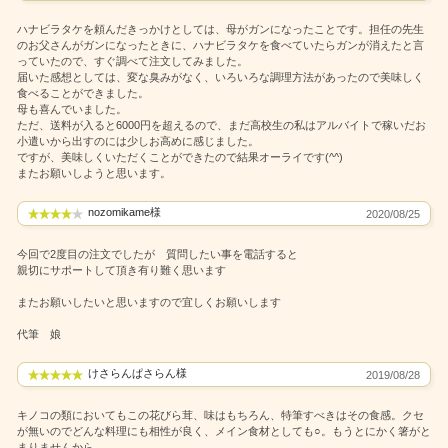
ハナビラタケを頼んだきっかけとしては、母がガンになったことです。担任の先生
のお父さんがガンになったときに、ハナビラタケを食べていたらガンが消えたと言
っていたので、すぐ調べて注文してみました。
届いた感想としては、変な臭みがなく、いろいろな調理方法があったので美味しく
食べることができました。
母も喜んでいました。
ただ、送料が入ると6000円を超えるので、まだ高校生の私はアルバイトで稼いだお
小遣いから出すのには少しお高めに感じました。
ですが、美味しくいただくことができたので結果オーライです(^^)
またお願いしようと思います。
nozomikame様
2020/08/25
今回で2度目の注文でしたが 質問したい事を電話すると
親切にサポートして頂き有り難く思います
またお願いしたいと思いますので宜しくお願いします
代筆 娘
けさらんぱさらん様
2019/08/28
キノコの類においてもこの花びら茸、味はもちろん、特筆すべきはその食感。クセ
が無いのでどんな料理にも相性が良く、メイン食材としても○。もうとにかく箸がと
まりませんから。