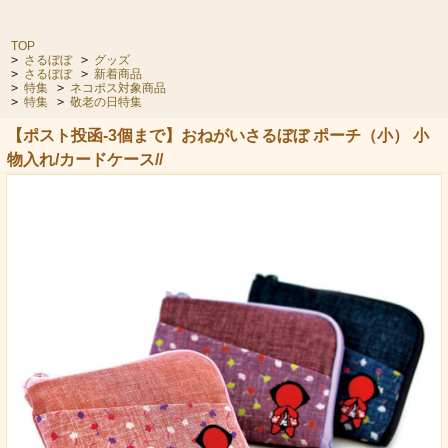
TOP
>
さるぼぼ
>
グッズ
>
さるぼぼ
>
新着商品
>
特集
>
ネコポス対象商品
>
特集
>
敬老の日特集
【ポスト投函-3個まで】おねがいさるぼぼ ポーチ（小） 小
物入れ/カードケース//