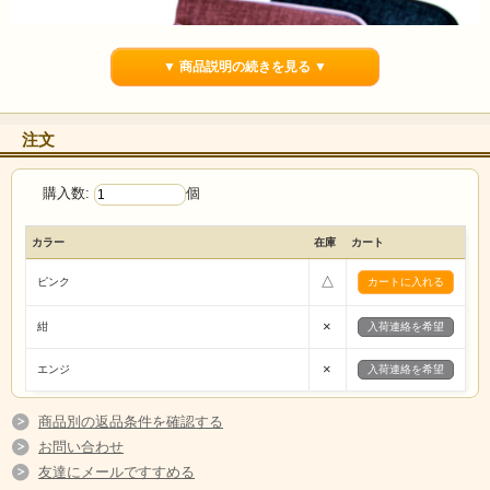
▼ 商品説明の続きを見る ▼
注文
購入数:
個
カラー
在庫
カート
△
ピンク
×
紺
入荷連絡を希望
「おねがい」さるぼぼの刺繍がとっても可愛い、小さめ
×
エンジ
入荷連絡を希望
花柄ポーチ！
両手を合わせて幸せを願っている、さるぼぼちゃんがとってもキュー
商品別の返品条件を確認する
ト。前面には優しい花柄のポケット付きです。片面横まで開くL字型のフ
お問い合わせ
ァスナーは、出し入れしやすくカードケースとしても使いやすいです。
友達にメールですすめる
カードは10枚以上収納できます。