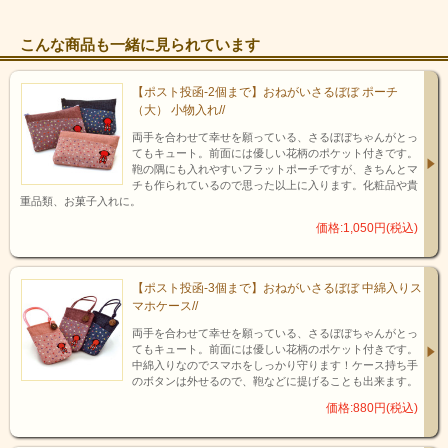
こんな商品も一緒に見られています
【ポスト投函-2個まで】おねがいさるぼぼ ポーチ
（大） 小物入れ//
両手を合わせて幸せを願っている、さるぼぼちゃんがとっ
てもキュート。前面には優しい花柄のポケット付きです。
猿に似ている事から猿(エン)=縁・円として、良縁・円満、さら
鞄の隅にも入れやすいフラットポーチですが、きちんとマ
チも作られているので思った以上に入ります。化粧品や貴
に魔除け・厄除け(厄がサル・病気がサル)のお守りとしても親
重品類、お菓子入れに。
しまれています。
また、飛騨のおばあちゃん、お母さんが「自分の子供や孫たち
価格:1,050円(税込)
に可愛い子供が恵まれますように」という思いを込めて作られ
たさるぼぼは、子宝・安産のお守りとしても大切な役割を持っ
ているのです。
【ポスト投函-3個まで】おねがいさるぼぼ 中綿入りス
マホケース//
両手を合わせて幸せを願っている、さるぼぼちゃんがとっ
てもキュート。前面には優しい花柄のポケット付きです。
中綿入りなのでスマホをしっかり守ります！ケース持ち手
のボタンは外せるので、鞄などに提げることも出来ます。
価格:880円(税込)