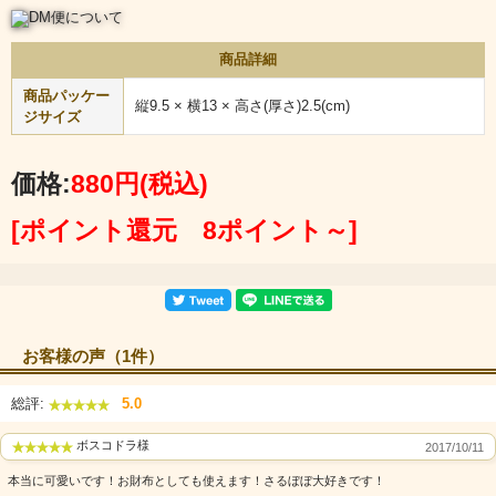
常備薬や鍵など、細かい物を入れるのにもちょうど良いサイズ感です。
商品詳細
商品パッケー
縦9.5 × 横13 × 高さ(厚さ)2.5(cm)
ジサイズ
価格:
880円
(税込)
[ポイント還元 8ポイント～]
岐阜県北部の飛騨地方で、おばあちゃんが子供たちのために作
り始めたのが起源となっている、日本の伝統工芸品です。
猿の赤ちゃん似ていることから、赤ちゃんを示す方言の「ぼぼ
さ」と合わせて【さるぼぼ】と呼ばれるようになりました。
飛騨地方は、歴史的な温泉地下呂温泉や飛騨高山の古い街並
み、を目当てに多くの観光客が訪れてます。
お客様の声（1件）
数あるお土産の中でも【さるぼぼ】は岐阜を代表する特産品と
なっており、大変人気のお守りです。
総評:
5.0
ボスコドラ様
2017/10/11
本当に可愛いです！お財布としても使えます！さるぼぼ大好きです！