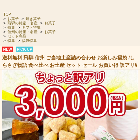
TOP
>
お菓子
>
焼き菓子
>
飛騨の特産・名産
>
お菓子
>
特集
>
ギフト特集
>
信州の特産・名産
>
お菓子
>
セット商品
>
特集
>
福袋特集
NEW
PICK UP
送料無料 飛騨 信州 ご当地土産詰め合わせ お楽しみ福袋 /し
らさぎ物語 食べ比べ お土産 セット セール お買い得 訳アリ//