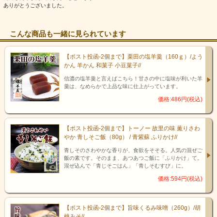
ありがとうございました。
こんな商品も一緒に見られています
【ポスト投函-2個まで】栗田の塩羊羹（160ｇ）/よう
かん 羊かん 和菓子 小豆菓子//
信濃の塩羊羹と言えばこちら！甘さの中に塩味が利いた羊
羹は、なめらかで上品な味に仕上がっています。
価格:486円(税込)
【ポスト投函-2個まで】トーノー 故里の味 薫りさわ
やか 青しそご飯（80g） / 青紫蘇 ふりかけ//
青しそのさわやかな香りが、食欲をそそる。人気の混ぜご
飯の素です。そのまま、あつあつご飯に「ふりかけ」て。
混ぜ込んで「青じそごはん」「青しそむすび」に。
価格:594円(税込)
【ポスト投函-2個まで】旨味くるみ味噌（260g）/胡
桃みそ//