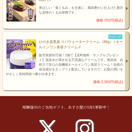
香ばしい「鬼くるみ」を主体に、風味豊かに仕上げた贅沢
な旨味のくるみ味噌です。
価格:702円(税込)
PICK UP
ひのき炭黒泉 スパウォータークリーム（80g） / オー
ルインワン美容クリーム //
販売実績50万個！2個で【送料無料・サンプルプレゼン
ト】温泉水が湧き出る不思議なクリームです。無添加・自
然力で安心の高機能オールインワン美容クリーム！自然の
保湿成分をタップリと配合していますので、お肌の潤いを
やさしく長時間保つ事が出来ます。
価格:3,300円(税込)
飛騨信州のご当地ギフト、あずさ屋のSNS更新中！