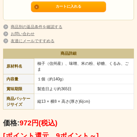
つ一つ吟味された、おばあちゃんの手作りの自然食「柚っ子」をご賞味
下さい。 南信州は、気候も温暖で水質もよい土地柄です。特に自生して
いる柚子は、香りもよく皮もよく皮も加工に向いている品種で、柚餅子
には最適と言われています。
商品別の返品条件を確認する
お問い合わせ
友達にメールですすめる
ゆべし（柚餅子）の食べ方
商品詳細
１．柚っ子のお召し上がり方は、半分に切り、それを半月形になるべく
薄く切ると見た目もよく美味しくいただけます。
柚子（信州産）、味噌、米の粉、砂糖、くるみ、ご
２．薄くスライスした、柚っ子、きゅうり、チーズを重ね添えると、オ
原材料名
ま
シャレな一品になり、ワインと相性がとてもよいと評判です。ぜひ、お
試しください。
内容量
１個（約140g）
賞味期限
製造日より約365日
商品パッケー
縦13 × 横8 × 高さ(厚さ)6(cm)
ジサイズ
価格:
972円
(税込)
[ポイント還元 9ポイント～]