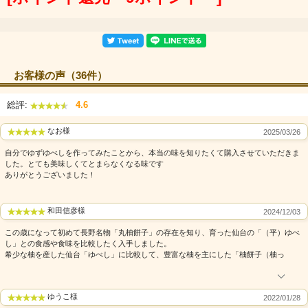
お客様の声（36件）
総評:
4.6
なお様
2025/03/26
自分でゆずゆべしを作ってみたことから、本当の味を知りたくて購入させていただきま
した。とても美味しくてとまらなくなる味です
ありがとうございました！
和田信彦様
2024/12/03
この歳になって初めて長野名物「丸柚餅子」の存在を知り、育った仙台の「（平）ゆべ
し」との食感や食味を比較したく入手しました。
希少な柚を産した仙台「ゆべし」に比較して、豊富な柚を主にした「柚餅子（柚っ
ゆうこ様
2022/01/28