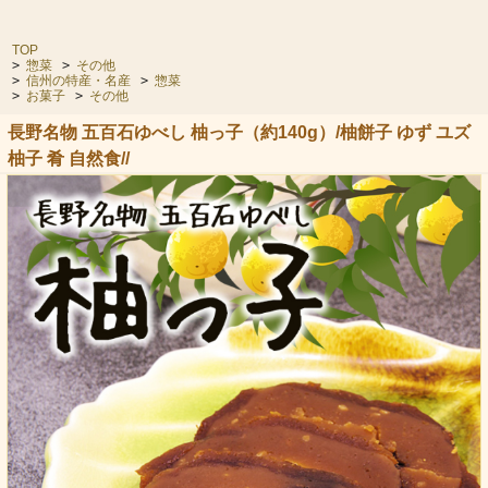
TOP
>
惣菜
>
その他
>
信州の特産・名産
>
惣菜
>
お菓子
>
その他
長野名物 五百石ゆべし 柚っ子（約140g）/柚餅子 ゆず ユズ
柚子 肴 自然食//