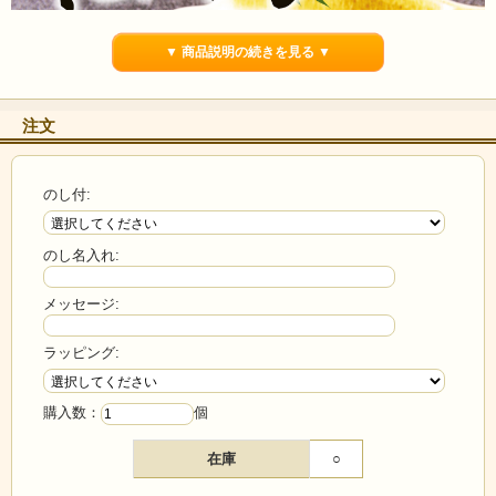
▼ 商品説明の続きを見る ▼
注文
のし付:
のし名入れ:
メッセージ:
長野県知事賞・厚生大臣賞・長野県選択無形文化財指定
ラッピング:
と数々の表彰を受けています！
購入数：
個
柚っ子は新鮮な柚子をまるごとくりぬいた中に、ごま、くるみ、みそ等
を詰めて蒸し上げ、天日で約３ヵ月間乾燥、熟成させた「純自然食品」
です。その味わいは、ほのかなみそ風味と胡麻の香りが柚子に包みこま
在庫
○
れ、お酒の肴、お茶の友はもちろん、アツアツのご飯にも合います。一