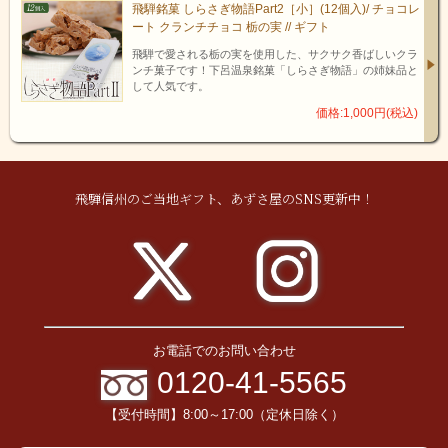
飛騨銘菓 しらさぎ物語Part2［小］(12個入)/ チョコレ
ート クランチチョコ 栃の実 // ギフト
飛騨で愛される栃の実を使用した、サクサク香ばしいクラ
ンチ菓子です！下呂温泉銘菓「しらさぎ物語」の姉妹品と
して人気です。
価格:1,000円(税込)
飛騨信州のご当地ギフト、あずさ屋のSNS更新中！
おつまみとしては少々お高いかとお思いでしょうが、飛騨牛の最高
ランクA５のステーキ肉なら、200g5000円でも安いくらい。焼き肉
用でも、100ｇ2000円以上の価格です。そんな飛騨牛入りサラミ、
お電話でのお問い合わせ
たっぷり1袋分を独り占めできてしまいます！贅沢なひとときを堪能
0120-41-5565
できますね。
【受付時間】8:00～17:00（定休日除く）