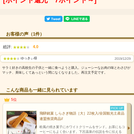
お客様の声（1件）
総評:
4.0
ゆっきぃ様
2019/12/29
サラミ好きの高校生の子供と一緒に食べようと購入。ジューシーなお肉の味とわさびが
マッチ、美味しくてあっという間になくなりました。再注文予定です。
こんな商品も一緒に見られています
5位
PICK UP
飛騨銘菓 しらさぎ物語［大］22枚入/全国観光土産品
連盟推奨商品//
欧風の焼き菓子にホワイトクリームをサンド。お茶にもコ
ーヒーにもよく合います。下呂温泉の伝説を今に伝える