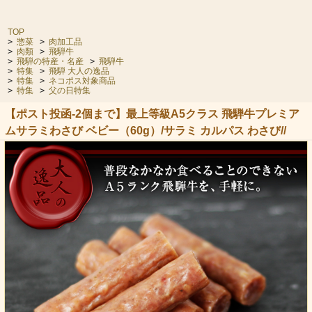
TOP
>
惣菜
>
肉加工品
>
肉類
>
飛騨牛
>
飛騨の特産・名産
>
飛騨牛
>
特集
>
飛騨 大人の逸品
>
特集
>
ネコポス対象商品
>
特集
>
父の日特集
【ポスト投函-2個まで】最上等級A5クラス 飛騨牛プレミア
ムサラミわさび ベビー（60g）/サラミ カルパス わさび//