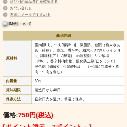
商品別の返品条件を確認する
お問い合わせ
友達にメールですすめる
商品詳細
畜肉[豚肉、牛肉(飛騨牛)]、豚脂肪、糖類（粉末水あ
め、砂糖）、食塩、香辛料、粉末わさび/カゼインＮ
a、調味料(アミノ酸等)、ph調整剤、リン酸塩
原材料
（Na）、香辛料抽出物、酸化防止剤(ビタミンＣ)、
発色剤（硝酸K、亜硝酸Na）、（一部に乳成分・豚
肉・牛肉を含む）
内容量
60g
賞味期限
製造日から40日
ブランド和牛の代名詞【飛騨牛】と、わさびの爽やかな大人な辛味
保存方法
直射日光を避け、常温で保存。
が織りなす今までにない美味しさ。
食べやすいスティック状で、手を汚しません。
知る人ぞ知る、新しい飛騨の逸品です。
価格:
750円
(税込)
最高に贅沢な時間を、プレミアムサラミわさびベビーで。
[ポイント還元 7ポイント～]