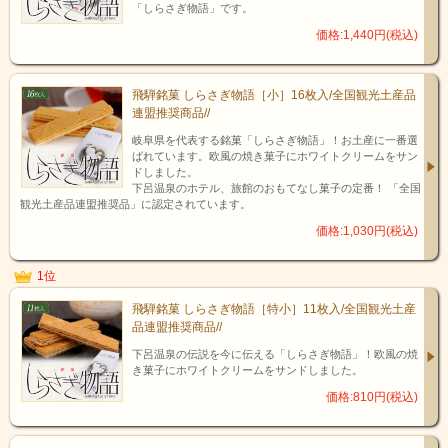
「しらさぎ物語」です。
価格:1,440円(税込)
飛騨牛の中でも味・舌触り・旨み…どれをとっても最も高い品質を
飛騨銘菓 しらさぎ物語［小］16枚入/全国観光土産品
誇る最上等級です。飛騨牛全体の年間出荷量の中でも、全体のわず
連盟推奨商品//
か30％ほどしか出荷されていません。
もともと飛騨牛と銘打って販売する条件の中に【肉質等級A・Bであ
岐阜県を代表する銘菓「しらさぎ物語」！お土産に一番選
ばれています。欧風の焼き菓子にホワイトクリームをサン
る事】という条件がございます。更にその中の最高ランクとなるA5
ドしました。
ランク飛騨牛は「一度食べたら他の肉は食べられない」と言われる
下呂温泉のホテル、旅館のおもてなし菓子の定番！ 「全国
事でも大変有名です。
観光土産品連盟推奨品」に認定されています。
価格:1,030円(税込)
1位
飛騨銘菓 しらさぎ物語［特小］11枚入/全国観光土産
品連盟推奨商品//
下呂温泉の伝説を今に伝える「しらさぎ物語」！欧風の焼
き菓子にホワイトクリームをサンドしました。
価格:810円(税込)