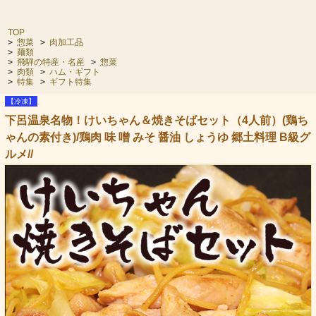
TOP
>
惣菜
>
肉加工品
>
麺類
>
飛騨の特産・名産
>
惣菜
>
肉類
>
ハム・ギフト
>
特集
>
ギフト特集
【冷凍】
下呂温泉名物！けいちゃん＆焼きそばセット（4人前）(鶏ち
ゃんの素付き)/鶏肉 味 噌 みそ 醤油 しょうゆ 郷土料理 B級グ
ルメ//