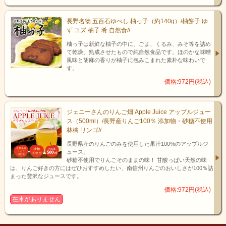
長野名物 五百石ゆべし 柚っ子（約140g）/柚餅子 ゆ
ず ユズ 柚子 肴 自然食//
柚っ子は新鮮な柚子の中に、ごま、くるみ、みそ等を詰め
て乾燥、熟成させたもので純自然食品です。ほのかな味噌
風味と胡麻の香りが柚子に包みこまれた素朴な味わいで
※詳しいレシピは飯田上郷店長ブログ
【あずさ屋のトリセツ】
へ
す。
価格:972円(税込)
ジェニーさんのりんご畑 Apple Juice アップルジュー
ス（500ml）/長野産りんご100％ 添加物・砂糖不使用
林檎 リンゴ//
長野県産のりんごのみを使用した果汁100%のアップルジ
ュース。
砂糖不使用でりんごそのままの味！ 甘酸っぱい天然の味
は、りんご好きの方にはぜひおすすめしたい、南信州りんごのおいしさが100％詰
まった贅沢なジュースです。
価格:972円(税込)
在庫がありません