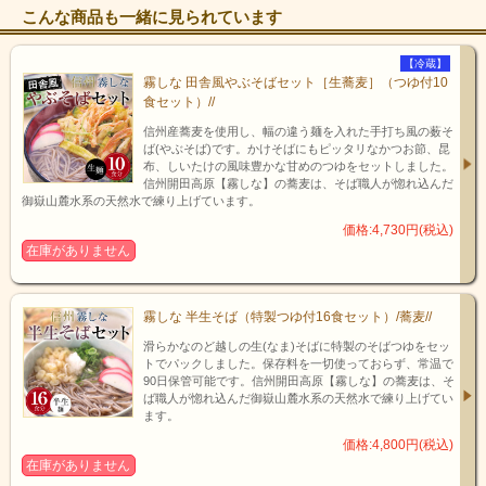
こんな商品も一緒に見られています
【冷蔵】
霧しな 田舎風やぶそばセット［生蕎麦］（つゆ付10
食セット）//
信州産蕎麦を使用し、幅の違う麺を入れた手打ち風の薮そ
ば(やぶそば)です。かけそばにもピッタリなかつお節、昆
布、しいたけの風味豊かな甘めのつゆをセットしました。
信州開田高原【霧しな】の蕎麦は、そば職人が惚れ込んだ
御嶽山麓水系の天然水で練り上げています。
価格:4,730円(税込)
在庫がありません
霧しな 半生そば（特製つゆ付16食セット）/蕎麦//
滑らかなのど越しの生(なま)そばに特製のそばつゆをセッ
トでパックしました。保存料を一切使っておらず、常温で
90日保管可能です。信州開田高原【霧しな】の蕎麦は、そ
ば職人が惚れ込んだ御嶽山麓水系の天然水で練り上げてい
ます。
価格:4,800円(税込)
在庫がありません