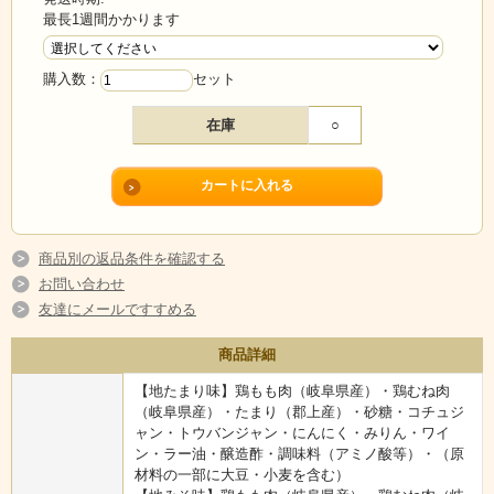
最長1週間かかります
購入数：
セット
在庫
○
「けい（鶏）ちゃん」とは、昔から下呂温泉に伝わる名物郷土料
理です。秘伝のタレに漬け込んだ、やわらかい鶏肉を、たっぷり
のキャベツと一緒に焼いて食べます。今回のセットは人気の「け
いちゃん焼きそば」も食べていただけるように、下呂の麺職人が
商品別の返品条件を確認する
こだわって作った「蒸し焼きそば」もセットしました。さらに、
お問い合わせ
「鶏ちゃんの素」付きで、焼きそばの味付けも簡単で本格的に作
友達にメールですすめる
っていただけます。けいちゃんがあると、お酒やご飯が何杯でも
いけちゃいますよっ！
商品詳細
【地たまり味】鶏もも肉（岐阜県産）・鶏むね肉
（岐阜県産）・たまり（郡上産）・砂糖・コチュジ
ャン・トウバンジャン・にんにく・みりん・ワイ
ン・ラー油・醸造酢・調味料（アミノ酸等）・（原
材料の一部に大豆・小麦を含む）