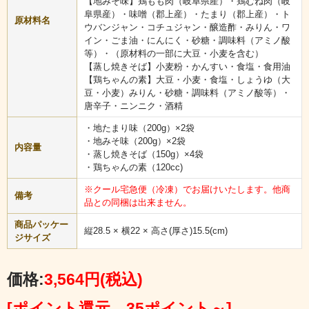
まずは、自然解凍で準備しましょう。フライパン・プレート板等
【地みそ味】鶏もも肉（岐阜県産）・鶏むね肉（岐
に1袋を入れて、７?８分焼いてから、キャベツ100ｇ位を入れてよ
阜県産）・味噌（郡上産）・たまり（郡上産）・ト
原材料名
く焼いて下さい。また、片栗粉を付けて「から揚げ」にしても美
ウバンジャン・コチュジャン・醸造酢・みりん・ワ
味しいです。串に刺して「焼き鳥」にもできます。
イン・ごま油・にんにく・砂糖・調味料（アミノ酸
『けいちゃん焼きそば』は、冷凍蒸し焼きそばを自然解凍か、袋
等）・（原材料の一部に大豆・小麦を含む）
のままレンジで約30秒温めて用意しておきましょう。キャベツが
【蒸し焼きそば】小麦粉・かんすい・食塩・食用油
少ししんなりとしてきたら麺を入れ、けいちゃんと絡めるように
【鶏ちゃんの素】大豆・小麦・食塩・しょうゆ（大
焼き上げてください。「鶏ちゃんの素」を入れてお好みで味を調
豆・小麦）みりん・砂糖・調味料（アミノ酸等）・
整して下さい下呂温泉で味わえる本格派の「けいちゃん焼きそ
唐辛子・ニンニク・酒精
ば」になりますよ。また、塩コショウをしても美味しいですよ。
・地たまり味（200g）×2袋
濃いめの味付けがお好みの方は、味噌、醤油、一味など加えるの
・地みそ味（200g）×2袋
がオススメです。ソースというのもイケるようです。「けいちゃ
内容量
・蒸し焼きそば（150g）×4袋
ん焼きそば」家庭の味ですね♪
・鶏ちゃんの素（120cc)
※クール宅急便（冷凍）でお届けいたします。他商
備考
品との同梱は出来ません。
商品パッケー
縦28.5 × 横22 × 高さ(厚さ)15.5(cm)
ジサイズ
価格:
3,564円
(税込)
[ポイント還元 35ポイント～]