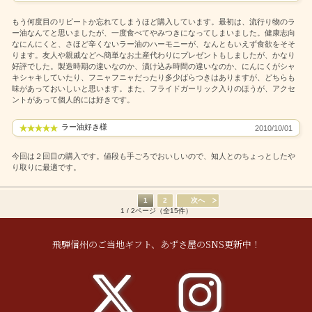
もう何度目のリピートか忘れてしまうほど購入しています。最初は、流行り物のラ
ー油なんてと思いましたが、一度食べてやみつきになってしまいました。健康志向
なにんにくと、さほど辛くないラー油のハーモニーが、なんともいえず食欲をそそ
ります。友人や親戚などへ簡単なお土産代わりにプレゼントもしましたが、かなり
好評でした。製造時期の違いなのか、漬け込み時間の違いなのか、にんにくがシャ
キシャキしていたり、フニャフニャだったり多少ばらつきはありますが、どちらも
味があっておいしいと思います。また、フライドガーリック入りのほうが、アクセ
ントがあって個人的には好きです。
ラー油好き様
2010/10/01
今回は２回目の購入です。値段も手ごろでおいしいので、知人とのちょっとしたや
り取りに最適です。
1
2
次へ
1 / 2ページ（全15件）
飛騨信州のご当地ギフト、あずさ屋のSNS更新中！