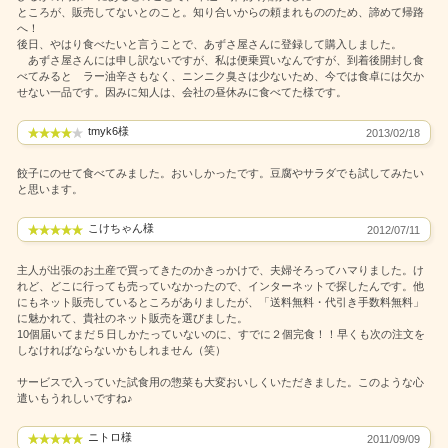
ところが、販売してないとのこと。知り合いからの頼まれもののため、諦めて帰路
へ！
後日、やはり食べたいと言うことで、あずさ屋さんに登録して購入しました。
あずさ屋さんには申し訳ないですが、私は便乗買いなんですが、到着後開封し食
べてみると ラー油辛さもなく、ニンニク臭さは少ないため、今では食卓には欠か
せない一品です。因みに知人は、会社の昼休みに食べてた様です。
tmyk6様
2013/02/18
餃子にのせて食べてみました。おいしかったです。豆腐やサラダでも試してみたい
と思います。
こけちゃん様
2012/07/11
主人が出張のお土産で買ってきたのかきっかけで、夫婦そろってハマりました。け
れど、どこに行っても売っていなかったので、インターネットで探したんです。他
にもネット販売しているところがありましたが、「送料無料・代引き手数料無料」
に魅かれて、貴社のネット販売を選びました。
10個届いてまだ５日しかたっていないのに、すでに２個完食！！早くも次の注文を
しなければならないかもしれません（笑）
サービスで入っていた試食用の惣菜も大変おいしくいただきました。このような心
遣いもうれしいですね♪
ニトロ様
2011/09/09