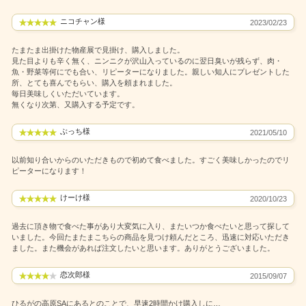
ニコチャン様
2023/02/23
たまたま出掛けた物産展で見掛け、購入しました。
見た目よりも辛く無く、ニンニクが沢山入っているのに翌日臭いが残らず、肉・
魚・野菜等何にでも合い、リピーターになりました。親しい知人にプレゼントした
所、とても喜んでもらい、購入を頼まれました。
毎日美味しくいただいています。
無くなり次第、又購入する予定です。
ぶっち様
2021/05/10
以前知り合いからのいただきもので初めて食べました。すごく美味しかったのでリ
ピーターになります！
けーけ様
2020/10/23
過去に頂き物で食べた事があり大変気に入り、またいつか食べたいと思って探して
いました。今回たまたまこちらの商品を見つけ頼んだところ、迅速に対応いただき
ました。また機会があれば注文したいと思います。ありがとうございました。
恋次郎様
2015/09/07
ひるがの高原SAにあるとのことで、早速2時間かけ購入しに…