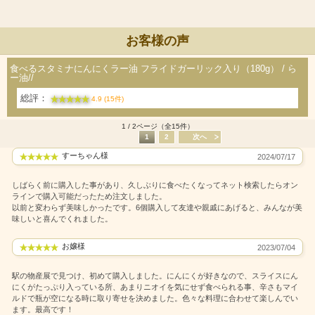
お客様の声
食べるスタミナにんにくラー油 フライドガーリック入り（180g） / ら
ー油//
総評：
4.9 (15件)
1 / 2ページ（全15件）
1
2
次へ
すーちゃん様
2024/07/17
しばらく前に購入した事があり、久しぶりに食べたくなってネット検索したらオン
ラインで購入可能だったため注文しました。
以前と変わらず美味しかったです。6個購入して友達や親戚にあげると、みんなが美
味しいと喜んでくれました。
お嬢様
2023/07/04
駅の物産展で見つけ、初めて購入しました。にんにくが好きなので、スライスにん
にくがたっぷり入っている所、あまりニオイを気にせず食べられる事、辛さもマイ
ルドで瓶が空になる時に取り寄せを決めました。色々な料理に合わせて楽しんでい
ます。最高です！