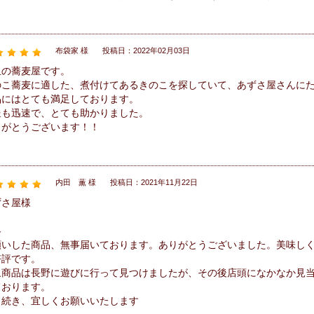
布袋家 様
投稿日：2022年02月03日
玉の蕎麦屋です。
のこ蕎麦に適した、煮付けてあるきのこを探していて、あずさ屋さんに
品にはとても満足しております。
送も迅速で、とても助かりました。
りがとうございます！！
内田 薫 様
投稿日：2021年11月22日
ずさ屋様
略
願いした商品、無事届いております。ありがとうございました。美味し
好評です。
象商品は長野に遊びに行って見つけましたが、その後店頭になかなか見
ております。
き続き、宜しくお願いいたします