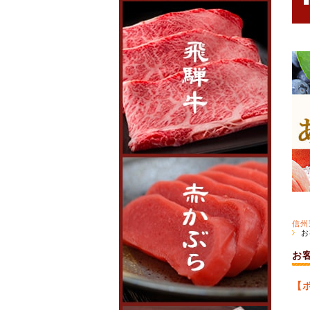
信州
お
お
【