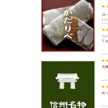
1件～
1
2
3
コ
て
大根
め