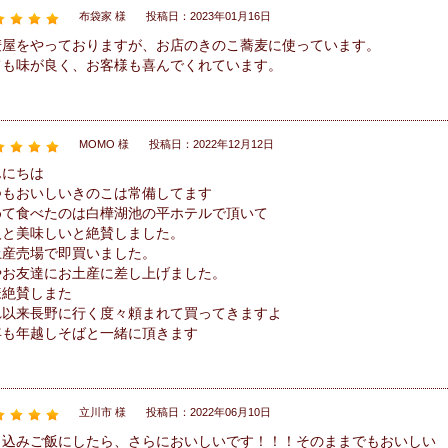
布袋家 様
投稿日：2023年01月16日
麦屋をやっておりますが、お店のきのこ蕎麦に使っています。
ても味が良く、お客様も喜んでくれています。
MOMO 様
投稿日：2022年12月12日
んにちは
つもおいしいきのこは常備してます
めて食べたのは白樺湖池の平ホテルで頂いて
人と美味しいと絶賛しました。
土産売場で即買いました。
やお友達にお土産に差し上げました。
様絶賛しまた
れ以来長野に行く度々頼まれて買ってきますよ
年も年越しそばと一緒に頂きます
立川市 様
投稿日：2022年06月10日
き込みご飯にしたら、さらにおいしいです！！！そのままでもおいしい