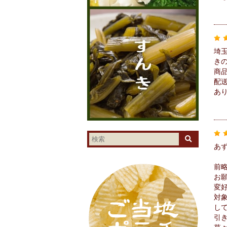
埼
き
商
配
あ
あ
前
お
変
対
し
引