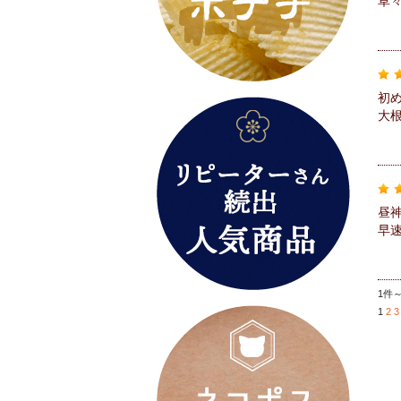
草
初
大
昼
早
1件～
1
2
3