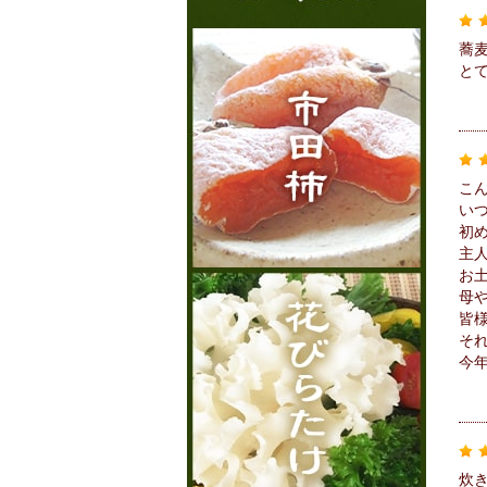
蕎
と
こ
い
初
主
お
母
皆
そ
今
炊