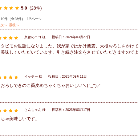
5.0
(28件)
10件（全28件） 1/3ページ
次へ
最後へ
京都のココ 様
投稿日：2024年03月27日
ノタビモお世話になりました、我が家ではかけ蕎麦、大根おろしをかけ
も美味しくいただいています。引き続き注文をさせていただきますので
イッチー 様
投稿日：2023年09月11日
おろしできのこ蕎麦めちゃくちゃおいしい＼(^_^)／
さんちゃん 様
投稿日：2023年03月17日
っちゃ美味しいです。