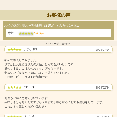
お客様の声
天領の酒粕 焼ねぎ地味噌（210g） / みそ 焼き葱//
総評：
5.0 (9件)
1 / 1ページ（全9件）
とぼとぼ様
2023/07/24
初めて購入してみました。
さすがは天領酒造さんのお品、とってもおいしいです。
酒のつまみ、ごはんのおとも、ぴったりです。
妻はシンプルなパスタにちょいと添えていました。
これはリピートリストに追加です。
アビー様
2023/02/24
何度もご購入させて頂いています
美味しさはもちろんですが毎回親切で丁寧な対応にとても信頼をしています。
これからも宜しくお願い致します！
ジョン様
2021/04/05