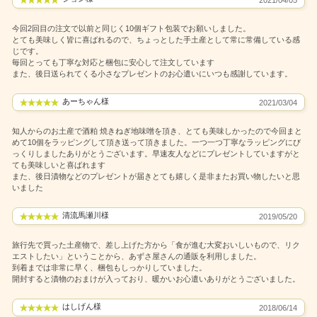
今回2回目の注文で以前と同じく10個ギフト包装でお願いしました。
とても美味しく皆に喜ばれるので、ちょっとした手土産として常に常備している感
じです。
毎回とっても丁寧な対応と梱包に安心して注文しています
また、後日送られてくる小さなプレゼントのお心遣いにいつも感謝しています。
あーちゃん様
2021/03/04
知人からのお土産で酒粕 焼きねぎ地味噌を頂き、とても美味しかったので今回まと
めて10個をラッピングして頂き送って頂きました。一つ一つ丁寧なラッピングにび
っくりしましたありがとうございます。早速友人などにプレゼントしていますがと
ても美味しいと喜ばれます
また、後日漬物などのプレゼントが届きとても嬉しく是非またお買い物したいと思
いました
清流馬瀬川様
2019/05/20
旅行先で買った土産物で、差し上げた方から「食が進む大変おいしいもので、リク
エストしたい」ということから、あずさ屋さんの通販を利用しました。
到着までは非常に早く、梱包もしっかりしていました。
開封すると漬物のおまけが入っており、暖かいお心遣いありがとうございました。
はしげん様
2018/06/14