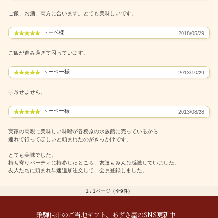
ご飯、お酒、両方に合います。とても美味しいです。
トーベ様
2018/05/29
ご飯が進み過ぎて困っています。
トーベー様
2013/10/29
手放せません。
トーベー様
2013/08/28
実家の両親に美味しい味噌が各務原の水族館に売っているから
連れて行ってほしいと頼まれたのがきっかけです。
とても美味でした。
持ち寄りパーティに持参したところ、友達もみんな感激していました。
友人たちに頼まれ早速追加注文して、会員登録しました。
1 / 1ページ（全9件）
飛騨信州のご当地ギフト、あずさ屋のSNS更新中！