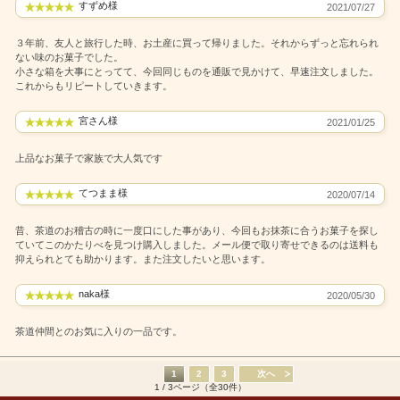
すずめ様
2021/07/27
３年前、友人と旅行した時、お土産に買って帰りました。それからずっと忘れられ
ない味のお菓子でした。
小さな箱を大事にとってて、今回同じものを通販で見かけて、早速注文しました。
これからもリピートしていきます。
宮さん様
2021/01/25
上品なお菓子で家族で大人気です
てつまま様
2020/07/14
昔、茶道のお稽古の時に一度口にした事があり、今回もお抹茶に合うお菓子を探し
ていてこのかたりべを見つけ購入しました。メール便で取り寄せできるのは送料も
抑えられとても助かります。また注文したいと思います。
naka様
2020/05/30
茶道仲間とのお気に入りの一品です。
1
2
3
次へ
1 / 3ページ（全30件）