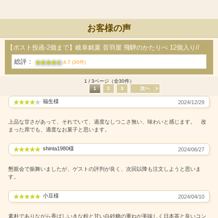
お客様の声
【ポスト投函-2個まで】岐阜銘菓 音羽屋 飛騨のかたりべ 12個入り//
総評：
4.7 (30件)
1 / 3ページ（全30件）
1
2
3
次へ
福生様
2024/12/29
上品な甘さがあって、それでいて、過度なしつこさ無い、味わいと感じます。 改
まった席でも、適度なお菓子と思います。
shinta1980様
2024/06/27
懇親会で振舞いましたが、ゲストの評判が良く、次回以降も注文しようと思いま
す。
小豆様
2024/04/10
素朴でありながら香ばしいきな粉と甘い白砂糖の重ねが美味しく日本茶と良いコン