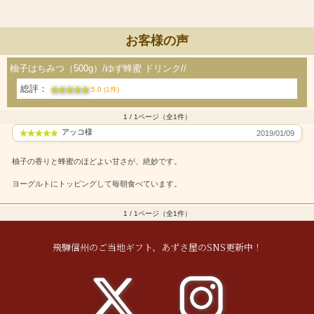
お客様の声
柚子はちみつ（500g）/ゆず蜂蜜 ドリンク//
総評：
5.0 (1件)
1 / 1ページ（全1件）
アッコ様
2019/01/09
柚子の香りと蜂蜜のほどよい甘さが、絶妙です。
ヨーグルトにトッピングして毎朝食べています。
1 / 1ページ（全1件）
飛騨信州のご当地ギフト、あずさ屋のSNS更新中！