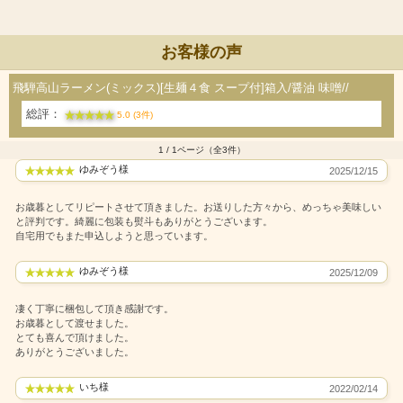
お客様の声
飛騨高山ラーメン(ミックス)[生麺４食 スープ付]箱入/醤油 味噌//
総評：
5.0 (3件)
1 / 1ページ（全3件）
ゆみぞう様
2025/12/15
お歳暮としてリピートさせて頂きました。お送りした方々から、めっちゃ美味しい
と評判です。綺麗に包装も熨斗もありがとうございます。
自宅用でもまた申込しようと思っています。
ゆみぞう様
2025/12/09
凄く丁寧に梱包して頂き感謝です。
お歳暮として渡せました。
とても喜んで頂けました。
ありがとうございました。
いち様
2022/02/14