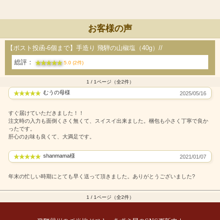
お客様の声
【ポスト投函-6個まで】手造り 飛騨の山椒塩（40g）//
総評：
5.0 (2件)
1 / 1ページ（全2件）
むうの母様
2025/05/16
すぐ届けていただきました！！
注文時の入力も面倒くさく無くて、スイスイ出来ました。梱包も小さく丁寧で良か
ったです。
肝心のお味も良くて、大満足です。
shanmama様
2021/01/07
年末の忙しい時期にとても早く送って頂きました。ありがとうございました?
1 / 1ページ（全2件）