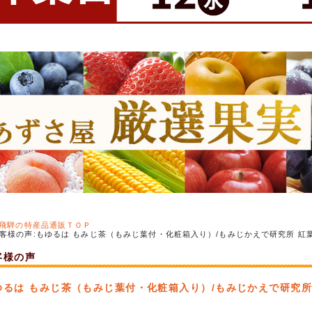
飛騨の特産品通販ＴＯＰ
客様の声:もゆるは もみじ茶（もみじ葉付・化粧箱入り）/もみじかえで研究所 紅葉 お
客様の声
ゆるは もみじ茶（もみじ葉付・化粧箱入り）/もみじかえで研究所 紅