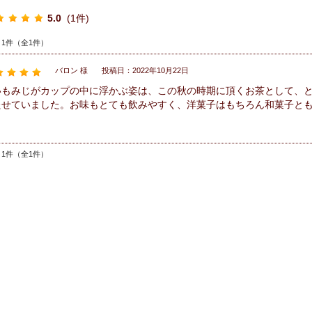
5.0
(1件)
～1件（全1件）
バロン 様
投稿日：2022年10月22日
いもみじがカップの中に浮かぶ姿は、この秋の時期に頂くお茶として、
たせていました。お味もとても飲みやすく、洋菓子はもちろん和菓子と
～1件（全1件）