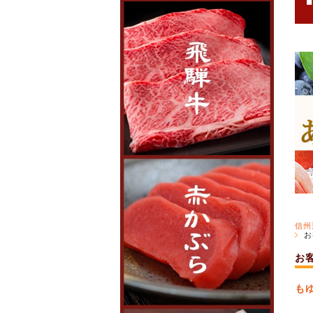
信州
お
お
も