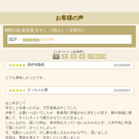
お客様の声
飛騨伝統 龍泉庵 笹すし（5個入） / 笹寿司//
総評：
4.9 (38件)
1 / 4ページ（全38件）
1
2
3
4
次へ
酒井智義様
2023/09/05
とても美味しかったです。
さっちゃん様
2018/08/22
はじめまして
笹すしと出逢ったのは、下呂温泉みやこでした
夕食で、お腹いっぱいでしたが、夜食用に準備された笹すしの甘さ、酢の加減に感
激して、すぐにネットで購入させていただきました
しかしながら、届いた時は、保冷剤が入っているにもかかわらず、八月中旬に常温
で届いたので、びっくりしました
又、宅配だったので、少し酢を強くされたのかな??と、思いました
次回は、季節を考えて、注文したいと思いました