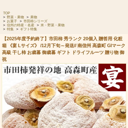
TOP
>
野菜・果物
>
果物
>
お菓子
>
市田柿シリーズ
>
信州の特産・名産
>
米・野菜・果物
>
特集
>
ギフト特集
【2025年度予約終了】市田柿 秀ランク 20個入 贈答用 化粧
箱 《宴 Lサイズ》 /12月下旬～発送// 南信州 高森町 GIマーク
高級 干し柿 お歳暮 御歳暮 ギフト ドライフルーツ 贈り物 御
祝