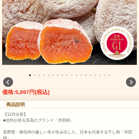
価格:5,897円(税込)
商品説明
【12月出荷】
■信州が誇る至高のブランド「市田柿」
長野県・南信州の厳しい冬が生み出した、日本を代表する干し柿「市田
柿」。