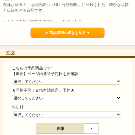
農林水産省の「地理的表示（GI）保護制度」に登録された、確かな品質
と伝統を誇る逸品です。
■ まるで天然の和菓子 凝縮された飴色の甘み
▼ 商品説明の続きを見る ▼
独自の伝統製法により、一粒一粒丁寧に仕上げました。
美しい飴色の果肉は、驚くほど濃厚で上品な甘み。
表面の白い粉は、柿の糖分がじっくりと染み出した「甘さの証」です。
もっちりとした食感と、口の中に広がる芳醇な風味をお楽しみくださ
注文
い。
■ 贈答用に最適な「特製化粧箱」仕様
こちらは予約商品です:
【重要】ページ内発送予定日を要確認
高級感のある化粧箱に入れてお届けします。
お歳暮や御年賀、大切な方への季節のご挨拶、お祝いの品として大変喜
★同梱不可：支払方法限定：予約★:
ばれるお品です。
【市田柿についてのお願い及びご注意】
のし付:
暖かくなると、粉が戻りベト付きやカビが発生する場合がございます。
涼しい場所に保管するか、できれば冷蔵庫で保存してください。特に開
封後は、必ず冷蔵庫保存をお願いいたします。
在庫
×