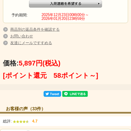
商品詳細
2025年12月23日00時00分～
予約期間:
2026年01月20日23時59分
【原材料】柿（産地：高森町）
【内容量】個包装：Lサイズ20個（化粧箱入り）
商品別の返品条件を確認する
【賞味期限】約60日 ※開封後は、必ず冷蔵庫保存をお願いします。
お問い合わせ
友達にメールですすめる
価格:
5,897円
(税込)
[ポイント還元 58ポイント～]
お客様の声（33件）
総評:
4.7