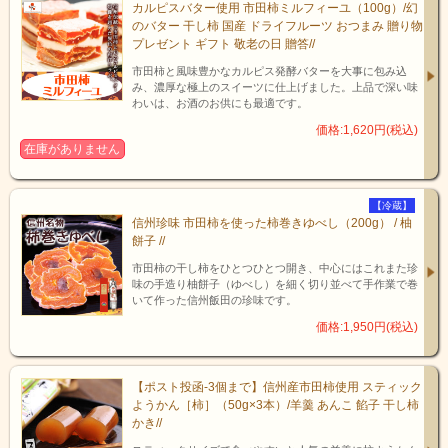
カルピスバター使用 市田柿ミルフィーユ（100g）/幻
のバター 干し柿 国産 ドライフルーツ おつまみ 贈り物
プレゼント ギフト 敬老の日 贈答//
市田柿と風味豊かなカルピス発酵バターを大事に包み込
み、濃厚な極上のスイーツに仕上げました。上品で深い味
わいは、お酒のお供にも最適です。
価格:1,620円(税込)
在庫がありません
【冷蔵】
信州珍味 市田柿を使った柿巻きゆべし（200g） / 柚
餅子 //
市田柿の干し柿をひとつひとつ開き、中心にはこれまた珍
味の手造り柚餅子（ゆべし）を細く切り並べて手作業で巻
いて作った信州飯田の珍味です。
価格:1,950円(税込)
【ポスト投函-3個まで】信州産市田柿使用 スティック
ようかん［柿］（50g×3本）/羊羹 あんこ 餡子 干し柿
かき//