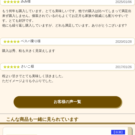
みみ様
2025/01/06
もう何年も購入しています。とても美味しいです。他での購入は比べてしまって満足出
来ず購入しません。個装されているのもよくてお正月も家族や親戚にも配りやすいで
す。とても好評です。
他にも繰り返し購入していますが、どれも満足しています。ありがとうございます?
ベスパ乗り様
2020/01/28
購入は秀、粒も大きく見栄えします
さいこ様
2017/01/26
程よい甘さでとても美味しく頂きました。
ただイメージよりも小ぶりでした。
お客様の声一覧
こんな商品も一緒に見られています
【冷凍】