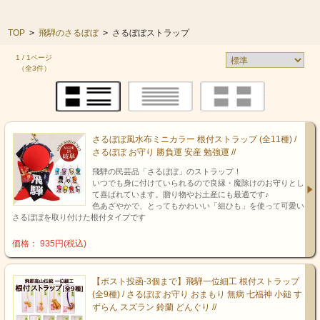
TOP
>
飛騨のさるぼぼ
>
さるぼぼストラップ
1 / 1ページ
（全3件）
さるぼぼ風水布ミニカラー 根付ストラップ (全11種) /
さるぼぼ お守り 勝負運 安産 勉強運 //
飛騨の民芸品「さるぼぼ」のストラップ！
いつでも身に付けていられるので良縁・魔除けのお守りとし
て喜ばれています。贈り物やお土産にも最適です♪
色あざやかで、とってもかわいい「組ひも」を使って可愛い
さるぼぼを取り付けた根付タイプです
価格： 935円(税込)
【ポスト投函-3個まで】飛騨一位細工 根付ストラップ
(全9種) / さるぼぼ お守り おまもり 無病 七福神 小鎚 す
ずらん スズラン 鈴蘭 どんぐり //