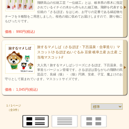
飛騨高山の伝統工芸『一位細工』とは、岐阜県の県木に指定
されているイチイの木から作られた細工物。飛騨を代表する
伝統の『さるぼぼ』をはじめ、お守りの定番である縁起物モ
チーフを９種類をご用意しました。桜色の箱に収めてお届けしますので、贈り物に
もぴったりです。
価格： 990円(税込)
旅するマメしば（さるぼぼ・下呂温泉・合掌造り）マ
スコット/さるぼぼ ぬいぐるみ 豆柴 岐阜土産 お土産 ご
当地マスコット//
大人気！旅するマメしばシリーズにさるぼぼ、下呂温泉、合
掌造りバージョン登場です。さるぼぼは昔ながらの飛騨の民
芸品で、良縁（猿）・（猿）円満、安産、子宝、魔よけのお
守りとして親まれています。マスコットサイズです。
価格： 1,045円(税込)
1 / 1ページ
（全3件）