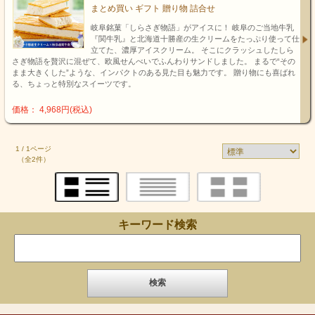
まとめ買い ギフト 贈り物 詰合せ
岐阜銘菓「しらさぎ物語」がアイスに！ 岐阜のご当地牛乳
『関牛乳』と北海道十勝産の生クリームをたっぷり使って仕
立てた、濃厚アイスクリーム。 そこにクラッシュしたしら
さぎ物語を贅沢に混ぜて、欧風せんべいでふんわりサンドしました。 まるで“その
まま大きくした”ような、インパクトのある見た目も魅力です。 贈り物にも喜ばれ
る、ちょっと特別なスイーツです。
価格： 4,968円(税込)
1 / 1ページ
（全2件）
キーワード検索