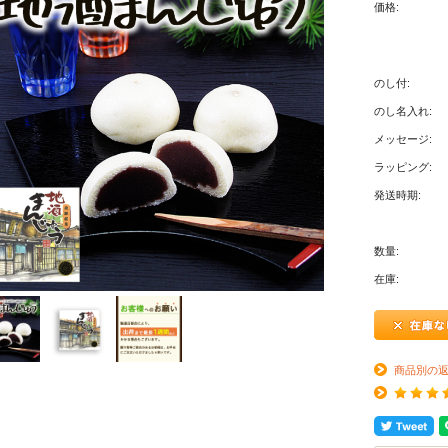
価格:
のし付:
のし名入れ:
メッセージ:
ラッピング:
発送時期:
数量:
在庫:
商品別の