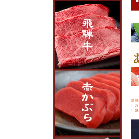
信州
お
飛