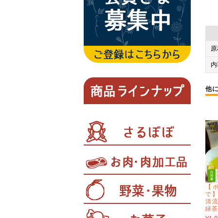
原
内
他
【ポ
で】
清流
緑茶