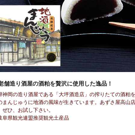
老舗造り酒屋の酒粕を贅沢に使用した逸品！
騨神岡の造り酒屋である「大坪酒造店」の搾りたての酒粕
のまんじゅうに地酒の風味が生きています。あずさ屋高山
。ぜひ、お試し下さい。
岐阜県観光連盟推奨観光土産品