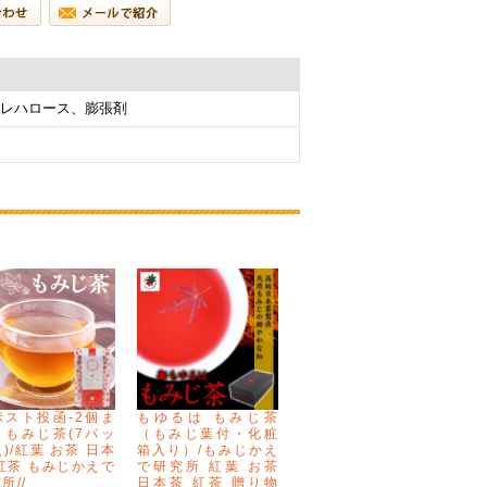
レハロース、膨張剤
ポスト投函-2個ま
もゆるは もみじ茶
】もみじ茶(7パッ
（もみじ葉付・化粧
)/紅葉 お茶 日本
箱入り）/もみじかえ
紅茶 もみじかえで
で研究所 紅葉 お茶
所//
日本茶 紅茶 贈り物