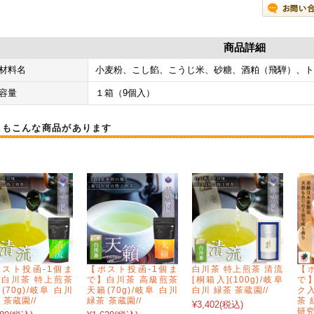
商品詳細
材料名
小麦粉、こし餡、こうじ米、砂糖、酒粕（飛騨）、ト
容量
１箱（9個入）
にもこんな商品があります
スト投函-1個ま
【ポスト投函-1個ま
白川茶 特上煎茶 清流
【
白川茶 特上煎茶
で】白川茶 高級煎茶
[桐箱入](100g)/岐阜
で
(70g)/岐阜 白川
天籟(70g)/岐阜 白川
白川 緑茶 茶蔵園//
ク入
 茶蔵園//
緑茶 茶蔵園//
茶 
¥3,402
(税込)
研究