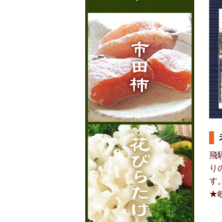
飛
り
す
★