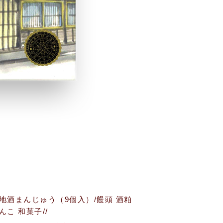
地酒まんじゅう（9個入）/饅頭 酒粕
んこ 和菓子//