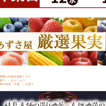
飛騨の特産品通販ＴＯＰ
菓子
まんじゅう
騨の特産・名産
お菓子