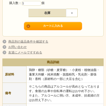
購入数：
個
掟破りの禁断の味！ 大人のための本格スイーツ!!
在庫
○
世界中の賞を総なめにする飛騨の 酒蔵【渡辺酒造店】が146年の掟を破り
究極の酒スイーツを完成させました！
世界酒類コンクール『モンドセレクション金賞』受賞の大吟醸『蓬莱』
をたっぷりと染み込ませ、じっくりと一ヶ月間熟成。静かに過ぎる時間
が、大吟醸とケーキを一体化させ、魅惑の味わいを引き出しました。
構想から３年…創業146年の掟を破り！飛騨の名門蔵「蓬莱」が世に問う
商品別の返品条件を確認する
禁断のスイーツの完成です。
お問い合わせ
飛騨美酒 蓬莱（ほうらい）
友達にメールですすめる
酒造りには、良質の水と米、寒冷な気候が何よりも大切です。北アルプ
商品詳細
スに発する清冽な伏流水と厳選され高度に精白された飛騨産の酒造好適
米。それに飛騨山脈から吹き下ろす凛々たる寒風。この天恵の風土と磨
鶏卵・糖類（砂糖・麦芽糖）・小麦粉・植物油脂・
きぬかれた伝統の技術とが相俟って、清酒「蓬莱」の芳醇な香りとまろ
原材料
蓬莱大吟醸・純米焼酎・脱脂粉乳・乳化剤・膨張
やかな味わいが醸しだされ、生粋の飛騨人は勿論のこと、全国各地から
剤・香料（原材料の一部に大豆を含む）
飛騨を訪れる愛酒家に、格調高い飛騨の代表名酒としてご好評頂いてお
※こちらの商品はアルコールが高めとなっておりま
ります。
す。食後のお車や自転車の運転はおやめ下さい。
備考
※また、アルコールに弱い方、未成年、妊産婦の方
はお控え下さい。