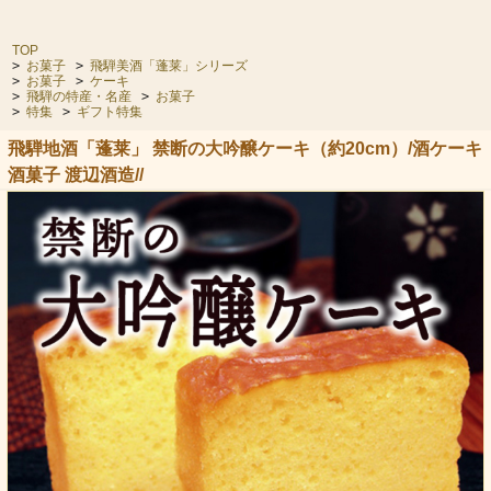
TOP
>
お菓子
>
飛騨美酒「蓬莱」シリーズ
>
お菓子
>
ケーキ
>
飛騨の特産・名産
>
お菓子
>
特集
>
ギフト特集
飛騨地酒「蓬莱」 禁断の大吟醸ケーキ（約20cm）/酒ケーキ
酒菓子 渡辺酒造//