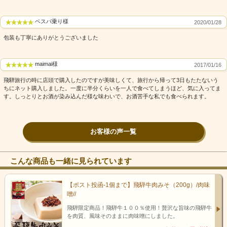
ベスパ乗り様
2020/01/28
包装も丁寧にありがとうございました
maimai様
2017/01/16
飛騨旅行の時に店頭で購入したのですが美味しくて、旅行から帰って3日もたたないう
ちにネット購入しました。一度に半分くらいを一人で食べてしまうほど、気に入ってま
す。しっとりとお酒が染み込んだ様な味わいで、お酒苦手な私でも食べられます。
お客様の声一覧
こんな商品も一緒に見られています
【ポスト投函-1個まで】飛騨牛肉みそ（200g）/肉味
噌//
飛騨限定商品！飛騨牛１００％使用！贅沢な旨味の飛騨牛
を肉質、風味そのままに肉味噌にしました。