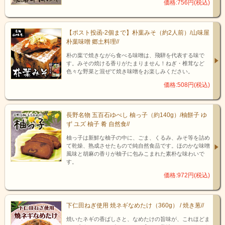
価格:756円(税込)
【ポスト投函-2個まで】朴葉みそ（約2人前）/山味屋
朴葉味噌 郷土料理//
朴の葉で焼きながら食べる味噌は、飛騨を代表する味で
渡辺酒造の前身は、両替屋の傍ら、生糸を製造し京都に販売し産
す。みその焼ける香りがたまりません！ねぎ・椎茸など
を成していました。酒造りを始めたのは明治3年(1870)、5代目久右
色々な野菜と混ぜて焼き味噌をお楽しみください。
衛門章。生糸の商いで京都を旅した折に口にした、酒の旨さが忘
価格:508円(税込)
れられず、自身も旨い酒を作りたいと飛騨にて酒造りを始めまし
た。 出来上がった酒は至極好評で、「えもいわれぬ、珠玉のしず
く」と賞されたといいます。
長野名物 五百石ゆべし 柚っ子（約140g）/柚餅子 ゆ
その酒は、今やモンドセレクション最高金賞受賞の栄誉を達成
ず ユズ 柚子 肴 自然食//
し、世界の酒通にも認められる渡辺酒造の代表的な美酒「蓬莱」
です。「蓬莱」は仙人が住むと云われる不老長寿の桃源郷であ
柚っ子は新鮮な柚子の中に、ごま、くるみ、みそ等を詰め
て乾燥、熟成させたもので純自然食品です。ほのかな味噌
り、人に慶びを与え、開運をもたらす縁起のよい「酒ことば」で
風味と胡麻の香りが柚子に包みこまれた素朴な味わいで
もあります。
す。
価格:972円(税込)
下仁田ねぎ使用 焼ネギなめたけ（360g） / 焼き葱//
焼いたネギの香ばしさと、なめたけの旨味が、これほどま