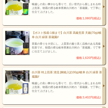
喉越しの良い爽やかな香りで、広い世代から親しまれる特
上煎茶。朝霜の煙る岐阜県東白川村の「茶蔵園」で丁寧に
仕立て上げました。
価格:1,080円(税込)
【ポスト投函-1個まで】白川茶 高級煎茶 天籟(70g)/岐
阜 白川 緑茶 茶蔵園//
茶葉の香りを大切にし、上質茶の薫り高く品格のある高級
煎茶です。朝霜の煙る岐阜県東白川村の「茶蔵園」で丁寧
に仕立て上げました。
価格:1,620円(税込)
白川茶 特上煎茶 清流 [桐箱入](100g)/岐阜 白川 緑茶 茶
蔵園//
喉越しの良い爽やかな香りで、広い世代から親しまれる特
上煎茶。朝霜の煙る岐阜県東白川村の「茶蔵園」で丁寧に
仕立て上げました。
価格:3,402円(税込)