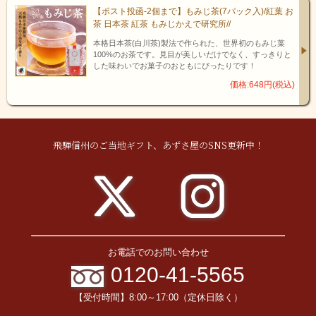
【ポスト投函-2個まで】もみじ茶(7パック入)/紅葉 お
茶 日本茶 紅茶 もみじかえで研究所//
本格日本茶(白川茶)製法で作られた、世界初のもみじ葉
100%のお茶です。見目が美しいだけでなく、すっきりと
した味わいでお菓子のおともにぴったりです！
価格:648円(税込)
飛騨信州のご当地ギフト、あずさ屋のSNS更新中！
お電話でのお問い合わせ
0120-41-5565
【受付時間】8:00～17:00（定休日除く）