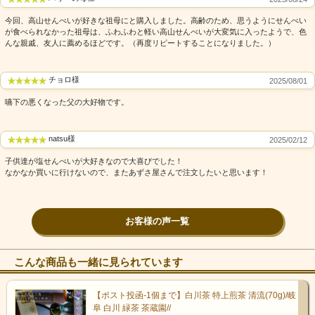
今回、高山せんべいが好きな祖母にと購入しました。高齢のため、思うようにせんべい
が食べられなかった祖母は、ふわふわと軽い高山せんべいが大変気に入ったようで、色
んな親戚、友人に薦めるほどです。（再度リピートすることになりました。）
チョロ様
2025/08/01
嚥下の悪くなった父の大好物です。
natsu様
2025/02/12
子供達が塩せんべいが大好きなので大喜びでした！
なかなか買いに行けないので、またあずさ屋さんで注文したいと思います！
お客様の声一覧
こんな商品も一緒に見られています
【ポスト投函-1個まで】白川茶 特上煎茶 清流(70g)/岐
阜 白川 緑茶 茶蔵園//