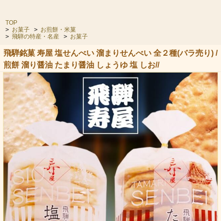
TOP
>
お菓子
>
お煎餅・米菓
>
飛騨の特産・名産
>
お菓子
飛騨銘菓 寿屋 塩せんべい 溜まりせんべい 全２種(バラ売り) /
煎餅 溜り醤油 たまり醤油 しょうゆ 塩 しお//