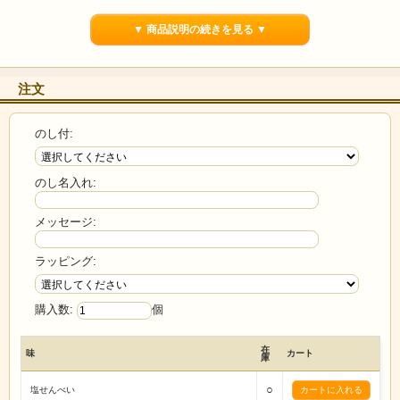
▼ 商品説明の続きを見る ▼
注文
のし付:
のし名入れ:
メッセージ:
ラッピング:
購入数:
個
在
味
カート
庫
○
塩せんべい