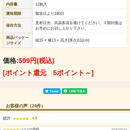
内容量
12枚入
賞味期限
製造日より180日
直射日光、高温多湿を避けてください。※開封後は
保存方法
お早めにお召し上がり下さい。
商品パッケー
縦15 × 横13 × 高さ(厚さ)11(cm)
ジサイズ
価格:
599円
(税込)
[ポイント還元 5ポイント～]
お客様の声（24件）
総評:
4.8
ハリーの母様
2025/08/24