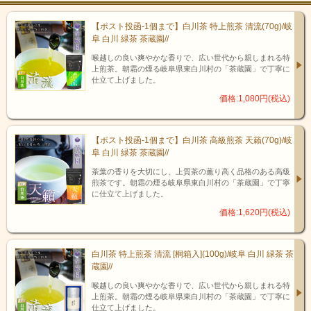
【ポスト投函-1個まで】白川茶 特上煎茶 清流(70g)/岐
阜 白川 緑茶 茶蔵園//
喉越しの良い爽やかな香りで、広い世代から親しまれる特
上煎茶。朝霜の煙る岐阜県東白川村の「茶蔵園」で丁寧に
仕立て上げました。
価格:1,080円(税込)
【ポスト投函-1個まで】白川茶 高級煎茶 天籟(70g)/岐
阜 白川 緑茶 茶蔵園//
茶葉の香りを大切にし、上質茶の薫り高く品格のある高級
煎茶です。朝霜の煙る岐阜県東白川村の「茶蔵園」で丁寧
に仕立て上げました。
価格:1,620円(税込)
白川茶 特上煎茶 清流 [桐箱入](100g)/岐阜 白川 緑茶 茶
蔵園//
喉越しの良い爽やかな香りで、広い世代から親しまれる特
飛騨山味屋「くるみよせ」は
上煎茶。朝霜の煙る岐阜県東白川村の「茶蔵園」で丁寧に
仕立て上げました。
平成27年度高山市「新作土産品審査会」