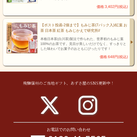
価格:3,402円(税込)
「最優秀賞受賞」
【ポスト投函-2個まで】もみじ茶(7パック入)/紅葉 お
審査員の舌を唸らせる、本物の和菓子です。
茶 日本茶 紅茶 もみじかえで研究所//
本格日本茶(白川茶)製法で作られた、世界初のもみじ葉
100%のお茶です。見目が美しいだけでなく、すっきりと
した味わいでお菓子のおともにぴったりです！
価格:648円(税込)
飛騨信州のご当地ギフト、あずさ屋のSNS更新中！
お電話でのお問い合わせ