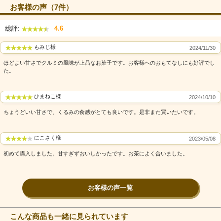
お客様の声（7件）
総評:
4.6
もみじ様
2024/11/30
飛騨高山の優しい和菓子「くるみよせ」
ほどよい甘さでクルミの風味が上品なお菓子です。お客様へのおもてなしにも好評でし
た。
国産小豆を使用した「こし餡」に香ばしい「くるみ」を混
ぜ合わせ、蒸し上げた上品な和菓子です。
甘さを抑えた滑らかな「こし餡」と食感豊かな「くるみ」
ひまねこ様
2024/10/10
は相性抜群！
甘すぎず、素材の味を楽しめる大人の味わいになっていま
ちょうどいい甘さで、くるみの食感がとても良いです。是非また買いたいです。
す。
パッケージもおしゃれなので手土産や、プレゼントにも。
にこさく様
2023/05/08
初めて購入しました。甘すぎずおいしかったです。お茶によく合いました。
お客様の声一覧
こんな商品も一緒に見られています