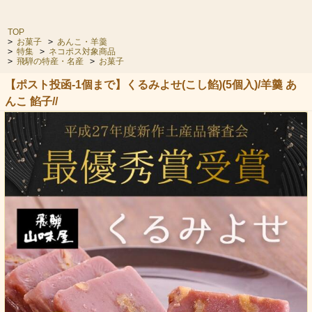
TOP
>
お菓子
>
あんこ・羊羹
>
特集
>
ネコポス対象商品
>
飛騨の特産・名産
>
お菓子
【ポスト投函-1個まで】くるみよせ(こし餡)(5個入)/羊羹 あ
んこ 餡子//