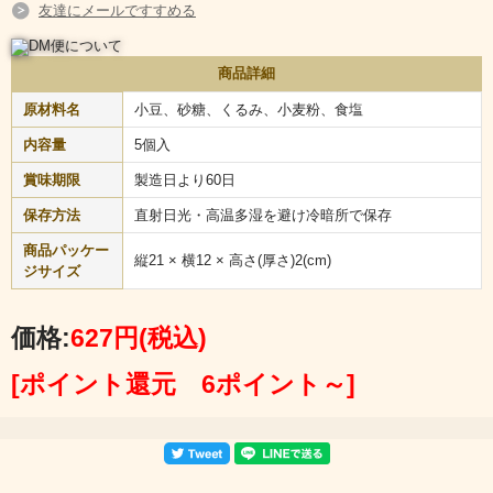
お菓子作りを目指しています。
友達にメールですすめる
飛騨高山の優しい和菓子
商品詳細
「くるみよせ」
原材料名
小豆、砂糖、くるみ、小麦粉、食塩
品評会にて「最優秀賞受賞」の逸品、
内容量
5個入
自信をもってオススメします！
賞味期限
製造日より60日
保存方法
直射日光・高温多湿を避け冷暗所で保存
商品パッケー
縦21 × 横12 × 高さ(厚さ)2(cm)
ジサイズ
価格:
627円
(税込)
[ポイント還元 6ポイント～]