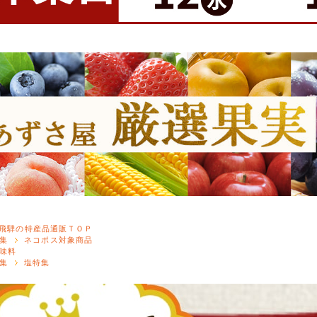
飛騨の特産品通販ＴＯＰ
集
ネコポス対象商品
味料
集
塩特集