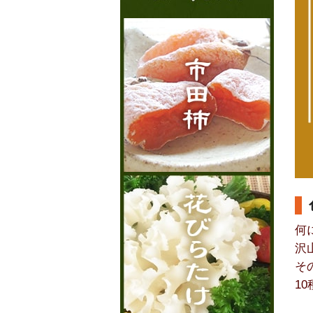
何
沢
そ
1