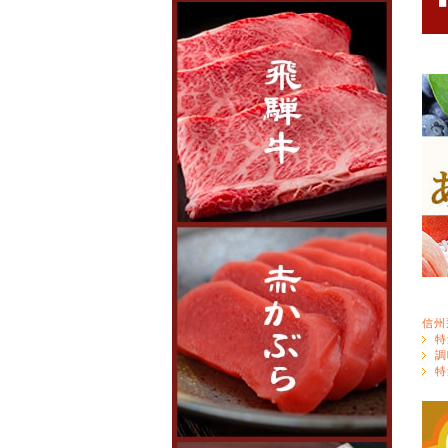
信州
特
調
特