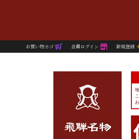
お買い物カゴ
会員ログイン
新規登録