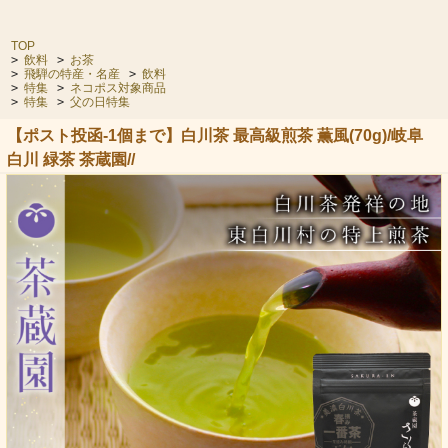
TOP
>
飲料
>
お茶
>
飛騨の特産・名産
>
飲料
>
特集
>
ネコポス対象商品
>
特集
>
父の日特集
【ポスト投函-1個まで】白川茶 最高級煎茶 薫風(70g)/岐阜
白川 緑茶 茶蔵園//