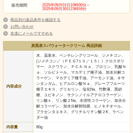
2025年09月01日10時00分～
販売期間:
2025年09月30日23時59分
商品別の返品条件を確認する
お問い合わせ
友達にメールですすめる
炭黒泉スパウォータークリーム 商品詳細
水、温泉水、ペンチレングリコール、ジメチコン、
(ジメチコン／（ＰＥＧ?１０／１５））クロスポリ
マー、スクワラン、ＰＣＡ-Ｎａ、プロリン、乳酸Ｎ
ａ、ソルビトール、マカデミア種子油、加水分解コ
ラーゲン、マカデミア種子油、アーモンド油、キサ
ンタンガム、ヒアルロン酸Ｎａ、グレープフルーツ
内容成分
種子エキス、グリセリン、塩化Na、竹酢液、黒砂
糖、ユビキノン、サクシノイルアテロコラーゲン、
リン酸ｋ、リン酸２Na、水溶性コラーゲン、加水分
解コラーゲン、加水分解卵殻膜、ヒノキチオール、
プラセンタエキス、グリチルリチン酸２K、ラベン
ダー油
内容量
80g