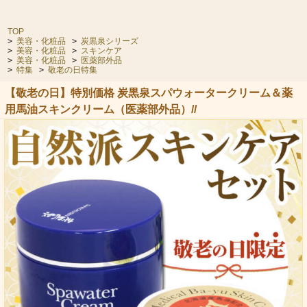
TOP
>
美容・化粧品
>
炭黒泉シリーズ
>
美容・化粧品
>
スキンケア
>
美容・化粧品
>
医薬部外品
>
特集
>
敬老の日特集
【敬老の日】特別価格 炭黒泉スパウォータークリーム＆薬
用馬油スキンクリーム（医薬部外品）//