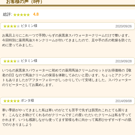
お客様の声（8件）
セット内容
総評:
4.8
ビタミン様
2020/09/26
お風呂上りにこれ一つで手間いらずの炭黒泉スパウォータークリームだけで整います。
今回特別に薬用馬油スキンクリームが付いてきましたので、足や手の爪の乾燥を防ぐた
めに塗ってみました。
ビタミン様
2019/09/28
いつもの炭黒泉スパウォーターに初めての薬用馬油クリームのセットがお得価格の【敬
老の日】なので馬油クリームの保湿を体験してみたいと思います。ちょっとアクシデン
トもありましたがアフターフォローがしっかりしていて安堵しました。スパウォーター
のリピーターとしてお薦めします。
ポンタ様
2014/09/08
寒い季節がやってきました私は寒いのがとても苦手で先ずは肌荒れこれとても困りま
す、こんなとき助けてくれるのがクリームですこの度いただいたクリームは私を守って
かれます、いつも感謝しながら使ってます皆様も冬に向かって風邪ひかずすべすべの肌
でのりきりましよう