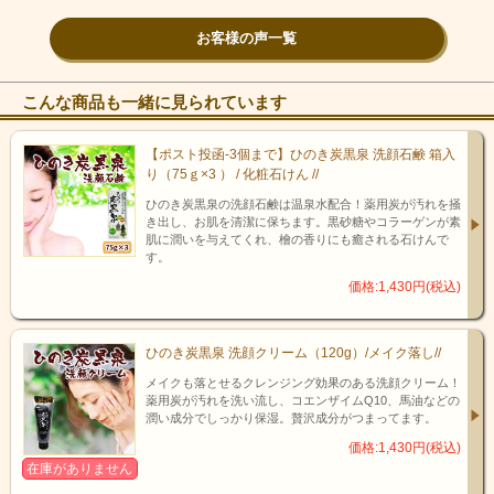
お客様の声一覧
こんな商品も一緒に見られています
【ポスト投函-3個まで】ひのき炭黒泉 洗顔石鹸 箱入
り（75ｇ×3 ） / 化粧石けん //
スパウォータークリームはこれひとつで6役の働きをする高機能クリ
ームです。お肌に弾力を与えて保護する天然由来成分を配合してお
ひのき炭黒泉の洗顔石鹸は温泉水配合！薬用炭が汚れを掻
き出し、お肌を清潔に保ちます。黒砂糖やコラーゲンが素
り、寝ている間にたっぷりと潤いを与えて乾燥からお肌を守り、若々
肌に潤いを与えてくれ、檜の香りにも癒される石けんで
しい素肌へと導きます。
す。
価格:1,430円(税込)
ひのき炭黒泉 洗顔クリーム（120g）/メイク落し//
メイクも落とせるクレンジング効果のある洗顔クリーム！
薬用炭が汚れを洗い流し、コエンザイムQ10、馬油などの
潤い成分でしっかり保湿。贅沢成分がつまってます。
価格:1,430円(税込)
在庫がありません