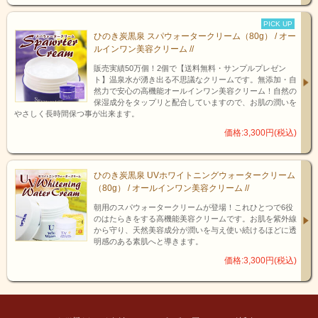
PICK UP
ひのき炭黒泉 スパウォータークリーム（80g） / オー
ルインワン美容クリーム //
販売実績50万個！2個で【送料無料・サンプルプレゼン
ト】温泉水が湧き出る不思議なクリームです。無添加・自
然力で安心の高機能オールインワン美容クリーム！自然の
保湿成分をタップリと配合していますので、お肌の潤いを
やさしく長時間保つ事が出来ます。
価格:3,300円(税込)
ひのき炭黒泉 UVホワイトニングウォータークリーム
（80g） / オールインワン美容クリーム //
朝用のスパウォータークリームが登場！これひとつで6役
のはたらきをする高機能美容クリームです。お肌を紫外線
から守り、天然美容成分が潤いを与え使い続けるほどに透
明感のある素肌へと導きます。
価格:3,300円(税込)