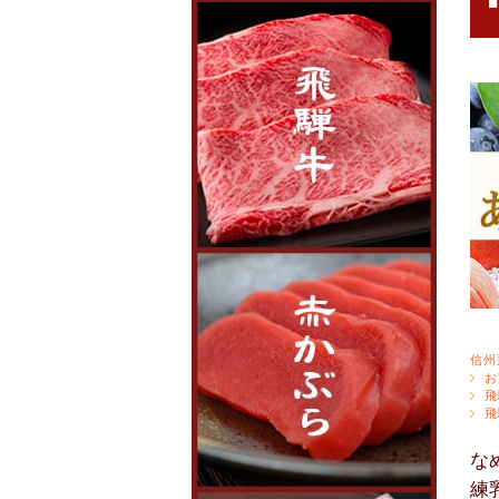
信州
お
飛
飛
な
練