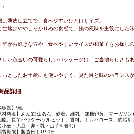
す。
頭は薄皮仕立てで、食べやすいひと口サイズ。
と生地はややしっかりめの食感で、餡の風味を主役にした
乳餡がお好きな方や、食べやすいサイズの和菓子をお探し
さしい色合いの可愛らしいパッケージは、ご当地らしさも
。
ょっとしたお土産にも使いやすく、見た目と味のバランス
商品詳細
内容量】9個
原材料名】あん(白生あん、砂糖、練乳、加糖卵黄、マーガリン)
油脂、長芋パウダー/ソルビット、香料、トレハロース、膨脹剤、
に小麦・大豆・卵・乳・山芋を含む)
消費期限】製造日より90日