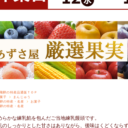
飛騨の特産品通販ＴＯＰ
菓子
まんじゅう
騨の特産・名産
お菓子
騨の特産・名産
めらかな練乳餡を包んだご当地練乳饅頭です。
乳のしっかりとした甘さはありながら、後味はくどくなら