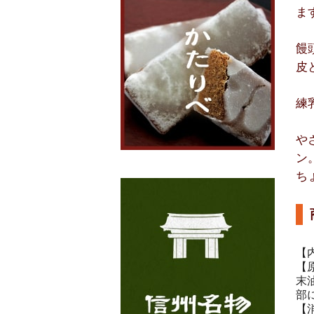
ま
饅
皮
練
や
ン
ち
【
【
末
部
【