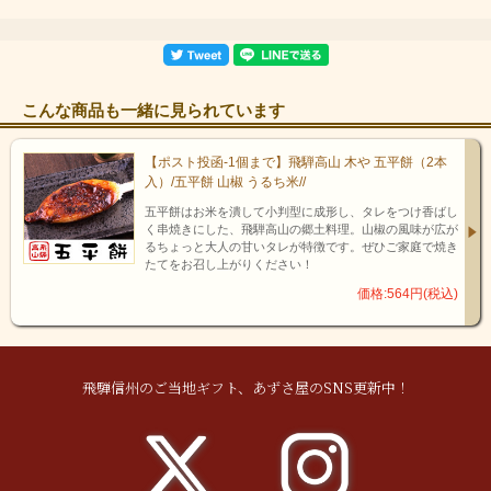
こんな商品も一緒に見られています
【ポスト投函-1個まで】飛騨高山 木や 五平餅（2本
入）/五平餅 山椒 うるち米//
うるち米を丁寧に炊き上げて成形した、もっともスタンダードな
五平餅はお米を潰して小判型に成形し、タレをつけ香ばし
五平餅。柔らかでくるみだれの美味しさも楽しめるシンプルなお
く串焼きにした、飛騨高山の郷土料理。山椒の風味が広が
味です。満足感も高いのでお子様のおやつなどにも最適です！
るちょっと大人の甘いタレが特徴です。ぜひご家庭で焼き
たてをお召し上がりください！
価格:564円(税込)
飛騨信州のご当地ギフト、あずさ屋のSNS更新中！