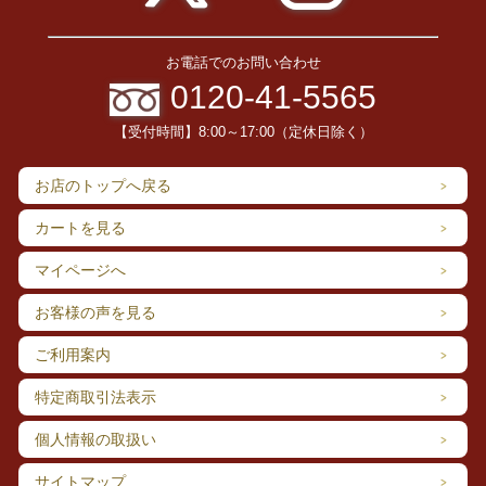
うるち米と天然よもぎ入りを一緒に炊き上げた、珍しい五平餅で
す。香ばしいくるみだれと後から口いっぱいに広がるよもぎの爽
やかな風味がよく合います。
お電話でのお問い合わせ
0120-41-5565
【受付時間】8:00～17:00（定休日除く）
お店のトップへ戻る
カートを見る
マイページへ
お客様の声を見る
稲の原種かつ古代米である「黒米」入りの五平餅です。黒米のモ
ご利用案内
チモチとした食感と甘みのあるくるみたれの風味がベストマッ
チ。素朴な和菓子のような五平餅です！
特定商取引法表示
個人情報の取扱い
サイトマップ