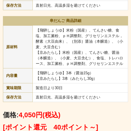
保存方法
直射日光、高温多湿を避けてください
串だんご 商品詳細
【飛騨しょうゆ】米粉（国産）、てんさい糖、食
塩、加工澱粉、ｐＨ調整剤、グリセリンエステル，
お米を潰して小判型に成形したのち、タレをつけ、香ばしく串焼
酵素（大豆由来）、｛別添｝醤油（本醸造）、（小
きにした郷土料理です。江戸時代中期頃、木曽・伊那地方で作ら
原材料
麦、大豆含む）
れていたものが広まったという説があります。お米が貴重だった
【京みたらし】米粉（国産）、てんさい糖、醤油
昔は、おめでたい席でよく食べられる物だったようです。
（本醸造）、（小麦、大豆含む）、食塩、トレハロ
そんな木曽路名物・五平餅の作り立てを真空パックいたしまし
ース、加工澱粉、ｐＨ調整剤、グリセリンエステル
た。ご家庭でも焼きたてを手軽にお楽しみいただけます！串焼き
の五平餅はバーベキューなどにもオススメです。
【飛騨しょうゆ】3本（醤油15g）
内容量
網焼き、オーブントースター、ホットプレートなどで焼き、付属
【京みたらし】3本（みたらし30g）
のくるみたれをつけてお召上がりください。
賞味期限
製造日より30日
たれをつけてから焦げないように軽く焼きますとさらに香ばしく
なります。
保存方法
直射日光、高温多湿を避けてください
セット内容
価格:
4,050円
(税込)
[ポイント還元 40ポイント～]