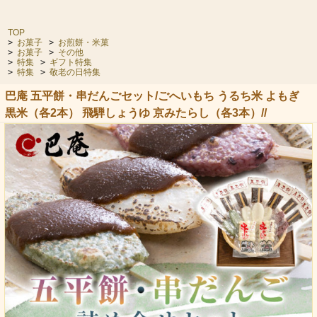
TOP
>
お菓子
>
お煎餅・米菓
>
お菓子
>
その他
>
特集
>
ギフト特集
>
特集
>
敬老の日特集
巴庵 五平餅・串だんごセット/ごへいもち うるち米 よもぎ
黒米（各2本） 飛騨しょうゆ 京みたらし（各3本）//