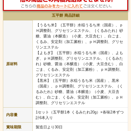
巴庵の自信作！特製くるみだれの五平餅3種類ともちも
ちの串だんごセット！
五平餅 商品詳細
原料と製法と品質に徹底してこだわった、大正10年創業の岐阜の老舗和
菓子店「巴庵」よりお届けする、五平餅と串だんごのセットです。木曽
【うるち米】｛五平餅｝水稲うるち米（国産）、ｐ
川上流の地下90mより湧き出した天然水を使い丁寧に炊き上げた美味しさ
Ｈ調整剤、グリセリンエステル、｛くるみたれ｝砂
を、ご家庭で手軽にお楽しみいただけます！
糖、醤油（本醸造）（小麦、大豆含む）、白ごま、
お子様のおやつやバーベキューの変わった持ち寄りなどにもお使い頂け
くるみ、安定剤（加工澱粉）、ｐＨ調整剤、グリセ
るので、贈り物・ギフトにもピッタリです！
リンエステル
【よもぎ】｛五平餅｝水稲うるち米（国産）、よも
ぎ、ｐＨ調整剤、グリセリンエステル、｛くるみた
原材料
れ｝砂糖、醤油（本醸造）（小麦、大豆含む）、白
ごま、くるみ、安定剤（加工澱粉）、ｐＨ調整剤、
グリセリンエステル
【黒米】｛五平餅｝水稲うるち米（国産）、黒米
（国産）、ｐＨ調整剤、グリセリンエステル、｛く
るみたれ｝砂糖、醤油（本醸造）（小麦、大豆含
む）、白ごま、くるみ、安定剤（加工澱粉）、ｐＨ
調整剤、グリセリンエステル
1セット（五平餅1本 くるみたれ20g）×各味2本ずつ
内容量
計6本入り
賞味期限
製造日より30日