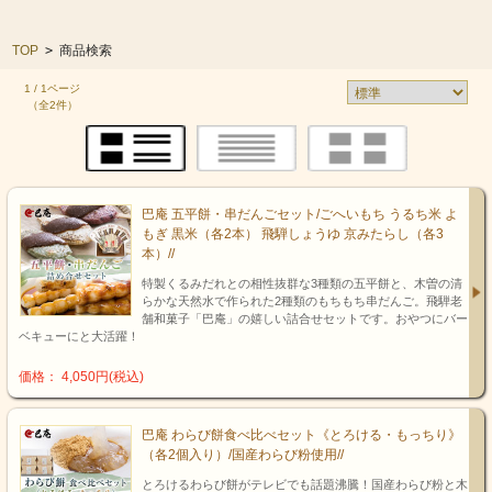
TOP
>
商品検索
1 / 1ページ
（全2件）
巴庵 五平餅・串だんごセット/ごへいもち うるち米 よ
もぎ 黒米（各2本） 飛騨しょうゆ 京みたらし（各3
本）//
特製くるみだれとの相性抜群な3種類の五平餅と、木曽の清
らかな天然水で作られた2種類のもちもち串だんご。飛騨老
舗和菓子「巴庵」の嬉しい詰合せセットです。おやつにバー
ベキューにと大活躍！
価格： 4,050円(税込)
巴庵 わらび餅食べ比べセット《とろける・もっちり》
（各2個入り）/国産わらび粉使用//
とろけるわらび餅がテレビでも話題沸騰！国産わらび粉と木