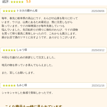
総評:
5.0
トヨタの國やん様
2025/08/06
毎年、春先に岐阜県の高山にウド、わらびの山菜を取りに行って
います。ウドは、山奥にあるため最近は、熊に注意しながら
取っています。ウドの味噌漬けが毎年失敗していつも
悩んでいました。先日鮎釣りの帰りに御社のわらび、ウドの漬物
を買って帰り最高に美味しかったので、これからも購入します。
娘がお店で酒のツマミに出すようです。ありがとうございます。
しゅう様
2025/03/12
今回も引越のための挨拶として注文しました。
地元の物を持っていき喜んでもらえました。
また、宜しくお願いします。
もみじ様
2023/11/16
シャキシャキした食感で美味しかったです。
こんな商品も一緒に見られています