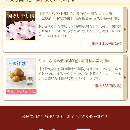
【ポスト投函-1個まで】まろやか 種なし干し梅
（160g）(個包装)/ほしうめ 梅菓子 まろやか干し梅//
あのまろやかな美味しさが好評の種なし干し梅に、個包装
が登場！１粒食べたらまた食べたくなる干し梅は、レジャ
ーにもおすすめです。
価格:1,150円(税込)
たべごろ うめ酒 梅(400g) / 梅酒 梅の実 梅漬//
甘さ控えめでお酒の風味が濃厚な梅酒の実。そのまま食べ
ておやつに、ゼリーやケーキなどのお菓子作りに、ソーダ
割にと使い方は様々な大人のスイーツです。
価格:635円(税込)
在庫がありません
飛騨信州のご当地ギフト、あずさ屋のSNS更新中！