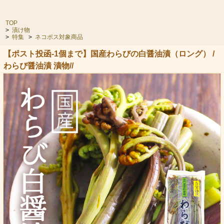
TOP
>
漬け物
>
特集
>
ネコポス対象商品
【ポスト投函-1個まで】国産わらびの白醤油漬（ロング） /
わらび醤油漬 漬物//