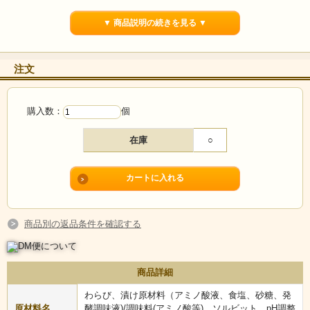
▼ 商品説明の続きを見る ▼
注文
購入数：
個
在庫
○
シャキシャキ！わらびの白醤油漬け
商品別の返品条件を確認する
国産わらびのシャキシャキとした食感と、まろやかな白醬油の味が絶妙
にマッチする、わらびの白醬油漬け。
春の山菜の旨みを存分に味わえる一品です。
商品詳細
ご飯にもお酒にも合う、白醬油漬けの魅力をぜひお試しください。
わらび、漬け原材料（アミノ酸液、食塩、砂糖、発
原材料名
酵調味液)/調味料(アミノ酸等)、ソルビット、pH調整