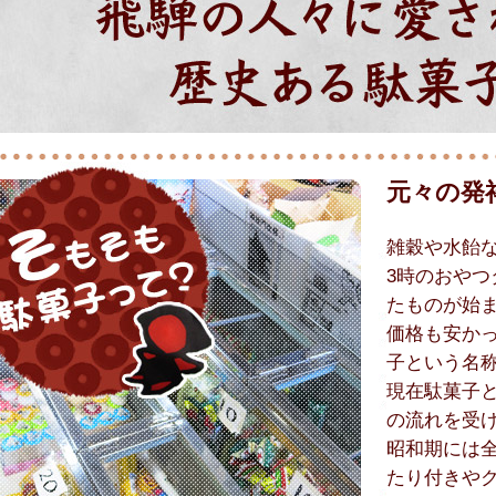
元々の発
雑穀や水飴
3時のおや
たものが始
価格も安か
子という名
現在駄菓子
の流れを受
昭和期には
たり付きや