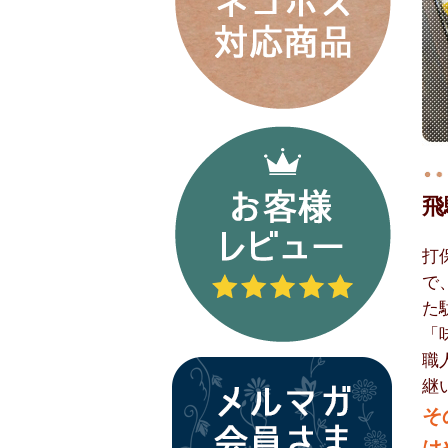
飛
打
で
た
「
職
継
そ
は