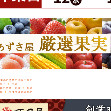
飛騨の特産品通販ＴＯＰ
菓子
豆菓子
騨の特産・名産
お菓子
集
ネコポス対象商品