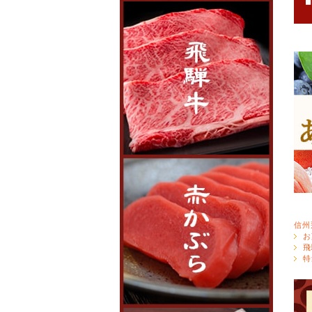
信州
お
飛
特