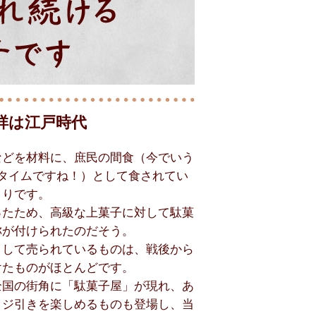
祥は江戸時代
などを材料に、庶民の間食（今でいう
つタイムですね！）として食されてい
まりです。
ったため、高級な上菓子に対して駄菓
称が付けられたのだそう。
として売られているものは、戦後から
けたものがほとんどです。
全国の街角に「駄菓子屋」が現れ、あ
クジ引きを楽しめるものも登場し、当