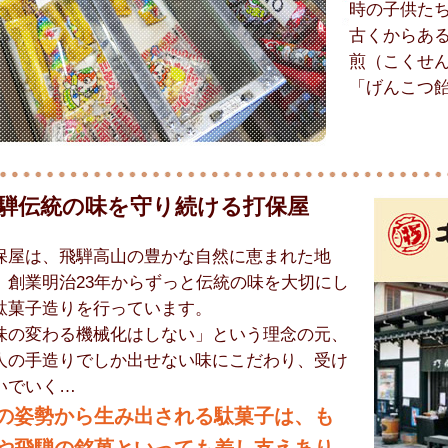
時の子供た
古くからあ
煎（こくせ
「げんこつ
騨伝統の味を守り続ける打保屋
保屋は、飛騨高山の豊かな自然に恵まれた地
、創業明治23年からずっと伝統の味を大切にし
駄菓子造りを行っています。
味の変わる機械化はしない」という理念の元、
人の手造りでしか出せない味にこだわり、受け
いでいく…
の姿勢から生み出される駄菓子は、も
や飛騨の銘菓といっても差し支えあり