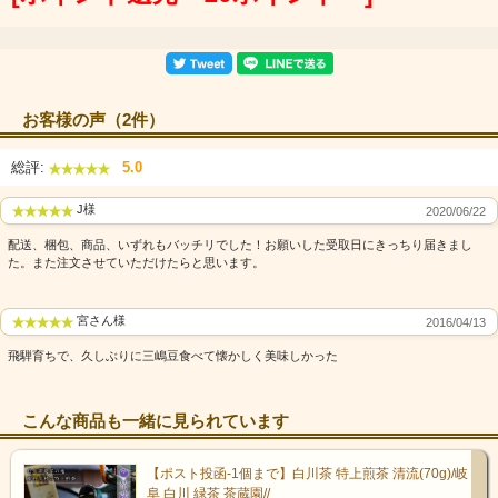
価格も安かったため、高級な上菓子
に対して駄菓子という名称が付けら
れたのだそう。
現在駄菓子として売られているもの
は、戦後からの流れを受けたものが
お客様の声（2件）
ほとんどです。
昭和期には全国の街角に「駄菓子
屋」が現れ、あたり付きやクジ引き
総評:
5.0
を楽しめるものも登場し、当時の子
供たちを虜にしました。
J様
2020/06/22
古くからある伝統的な飛騨駄菓子と
配送、梱包、商品、いずれもバッチリでした！お願いした受取日にきっちり届きまし
しては、「穀煎（こくせん）」
た。また注文させていただけたらと思います。
「甘々棒（かんかんぼう）」「げん
こつ飴」が有名です。
宮さん様
2016/04/13
飛騨育ちで、久しぶりに三嶋豆食べて懐かしく美味しかった
飛騨伝統の味を守り続け
る打保屋
こんな商品も一緒に見られています
【ポスト投函-1個まで】白川茶 特上煎茶 清流(70g)/岐
阜 白川 緑茶 茶蔵園//
打保屋は、飛騨高山の豊かな自然に