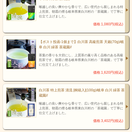
恵まれた地で、創業明治23年からず
喉越しの良い爽やかな香りで、広い世代から親しまれる特
っと伝統の味を大切にした駄菓子造
上煎茶。朝霜の煙る岐阜県東白川村の「茶蔵園」で丁寧に
りを行っています。
仕立て上げました。
「味の変わる機械化はしない」とい
価格:1,080円(税込)
う理念の元、職人の手造りでしか出
せない味にこだわり、受け継いでい
く…
【ポスト投函-1個まで】白川茶 高級煎茶 天籟(70g)/岐
その姿勢から生み出される駄
阜 白川 緑茶 茶蔵園//
菓子は、もはや飛騨の銘菓と
茶葉の香りを大切にし、上質茶の薫り高く品格のある高級
いっても差し支えありませ
煎茶です。朝霜の煙る岐阜県東白川村の「茶蔵園」で丁寧
ん。
に仕立て上げました。
価格:1,620円(税込)
白川茶 特上煎茶 清流 [桐箱入](100g)/岐阜 白川 緑茶 茶
蔵園//
喉越しの良い爽やかな香りで、広い世代から親しまれる特
上煎茶。朝霜の煙る岐阜県東白川村の「茶蔵園」で丁寧に
仕立て上げました。
価格:3,402円(税込)