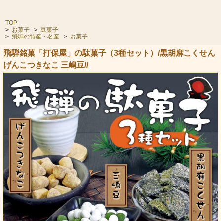
TOP
>
お菓子
>
豆菓子
>
飛騨の特産・名産
>
お菓子
飛騨銘菓「打保屋」の駄菓子（3種セット）/黒胡麻こくせん
げんこつきなこ 三嶋豆//