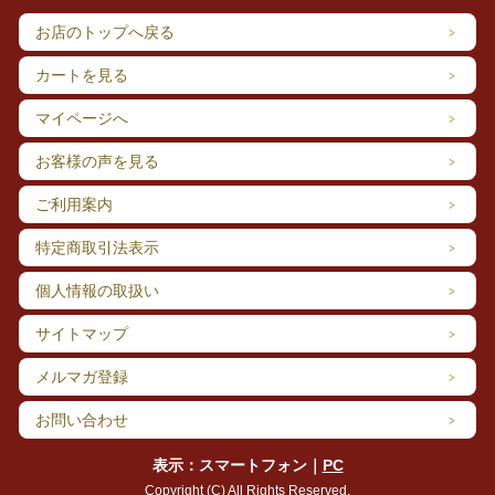
お店のトップへ戻る
カートを見る
原料を煎って作ることから「穀煎」（こくせん）と呼ばれるこの駄菓子
は、江戸時代から伝わる、最も歴史の古い飛騨駄菓子です。
マイページへ
こだわりの焙煎で香りを最大限に引き出した黒胡麻をふんだんに使用
し、水飴ときなこを練り合わせて作りました。
お客様の声を見る
見た目とは裏腹にサクッと軽い食感で、濃厚な黒ゴマの風味とまぶして
あるきな粉がベストマッチ！生地にぎっちりと練り込まれた黒ゴマは、
ご利用案内
噛み締めるたびに香ばしい匂いが漂ってきます。
モンドセレクション4年連続銀賞受賞！
自慢の逸品をご賞味あれ。
特定商取引法表示
個人情報の取扱い
サイトマップ
メルマガ登録
お問い合わせ
表示：スマートフォン｜
PC
Copyright (C) All Rights Reserved.