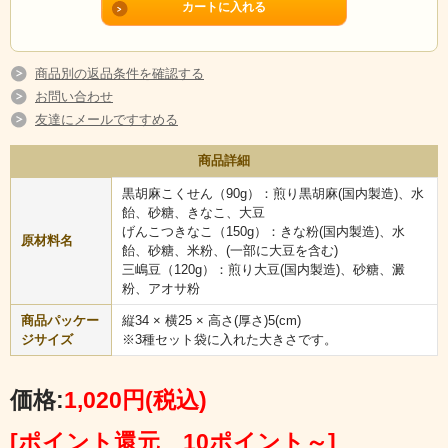
商品別の返品条件を確認する
お問い合わせ
友達にメールですすめる
商品詳細
黒胡麻こくせん（90g）：煎り黒胡麻(国内製造)、水
飴、砂糖、きなこ、大豆
げんこつきなこ（150g）：きな粉(国内製造)、水
原材料名
飴、砂糖、米粉、(一部に大豆を含む)
三嶋豆（120g）：煎り大豆(国内製造)、砂糖、澱
粉、アオサ粉
元々の発祥は江戸時代
商品パッケー
縦34 × 横25 × 高さ(厚さ)5(cm)
ジサイズ
※3種セット袋に入れた大きさです。
雑穀や水飴などを材料に、庶民の間
価格:
1,020円
(税込)
食（今でいう3時のおやつタイムで
すね！）として食されていたものが
[ポイント還元 10ポイント～]
始まりです。