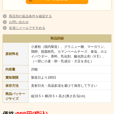
商品別の返品条件を確認する
お問い合わせ
友達にメールですすめる
商品詳細
小麦粉（国内製造）、グラニュー糖、マーガリン、
鶏卵、脱脂粉乳、カマンベールチーズ、食塩、ホエ
原材料名
イパウダー、香料、乳化剤、酸化防止剤（V.E）、
（一部に小麦・卵・乳成分・大豆を含む）
内容量
20枚
賞味期限
製造日より180日
保存方法
直射日光・高温多湿を避けて保存して下さい
商品パッケー
縦19.5 × 横29.5 × 高さ(厚さ)5.5(cm)
ジサイズ
価格:
998円
(税込)