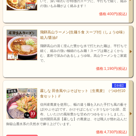
いて、深い味わいが特徴のスープに、平打ちで細く、縮み
の強いもみ麺がよく絡みます！
価格:400円(税込)
飛騨高山ラーメン[生麺５食 スープ付]（しょうゆ味）
箱入/醤油//
飛騨高山の清く澄んだ豊かな水で打たれた麺は、平打ちで
細く、縮みの強い極細のもみ麺！スープは麺とよくから
む、素朴で深みのあるしょうゆ味。高山ラーメンをご家庭
で。
価格:1,190円(税込)
【冷蔵】
霧しな 田舎風やぶそばセット［生蕎麦］（つゆ付10
食セット）//
信州産蕎麦を使用し、幅の違う麺を入れた手打ち風の薮そ
ば(やぶそば)です。かけそばにもピッタリなかつお節、昆
布、しいたけの風味豊かな甘めのつゆをセットしました。
信州開田高原【霧しな】の蕎麦は、そば職人が惚れ込んだ
御嶽山麓水系の天然水で練り上げています。
価格:4,730円(税込)