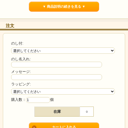
▼ 商品説明の続きを見る ▼
注文
のし付:
のし名入れ:
メッセージ:
卵たっぷり＆濃厚なチーズの風味が広がるワッフルクッ
ラッピング:
キー
ほんのりしょっぱいチーズ風味に優しい甘さが特徴のワッフルクッキ
購入数：
個
ー。サクサク軽めのパリッとした食感で、何枚でも食べられそうです。
さるぼぼのように飽きの来ない、どなたにも喜ばれる焼き菓子です。
在庫
○