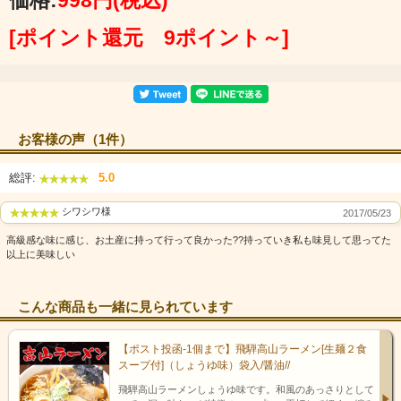
[ポイント還元 9ポイント～]
お客様の声（1件）
総評:
5.0
シワシワ様
2017/05/23
高級感な味に感じ、お土産に持って行って良かった??持っていき私も味見して思ってた
以上に美味しい
こんな商品も一緒に見られています
【ポスト投函-1個まで】飛騨高山ラーメン[生麺２食
スープ付]（しょうゆ味）袋入/醤油//
飛騨高山ラーメンしょうゆ味です。和風のあっさりとして