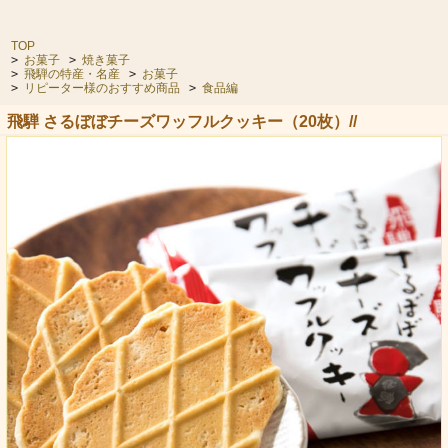
TOP
>
お菓子
>
焼き菓子
>
飛騨の特産・名産
>
お菓子
>
リピーター様のおすすめ商品
>
食品編
飛騨 さるぼぼチーズワッフルクッキー（20枚）//