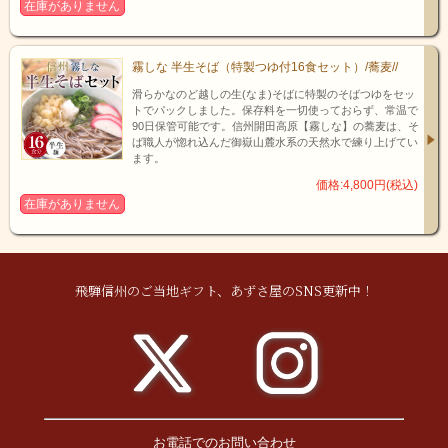
在庫がありません
霧しな 半生そば（特製つゆ付16食セット）/蕎麦//
滑らかなのど越しの生(なま)そばに特製のそばつゆをセッ
トでパックしました。保存料を一切使っておらず、常温で
90日保管可能です。信州開田高原【霧しな】の蕎麦は、そ
ば職人が惚れ込んだ御嶽山麓水系の天然水で練り上げてい
ます。
価格:4,800円(税込)
在庫がありません
飛騨信州のご当地ギフト、あずさ屋のSNS更新中！
お電話でのお問い合わせ