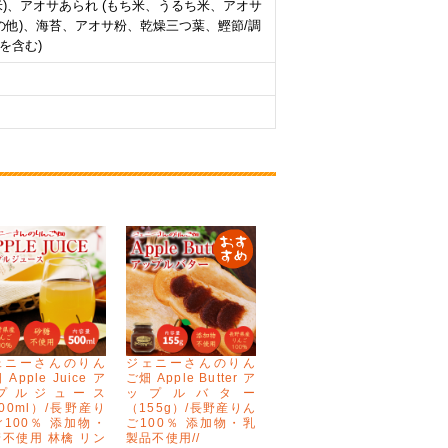
米)、アオサあられ (もち米、うるち米、アオサ
の他)、海苔、アオサ粉、乾燥三つ葉、鰹節/調
を含む)
ェニーさんのりん
ジェニーさんのりん
 Apple Juice ア
ご畑 Apple Butter ア
プルジュース
ップルバター
00ml）/長野産り
（155g）/長野産りん
100％ 添加物・
ご100％ 添加物・乳
不使用 林檎 リン
製品不使用//