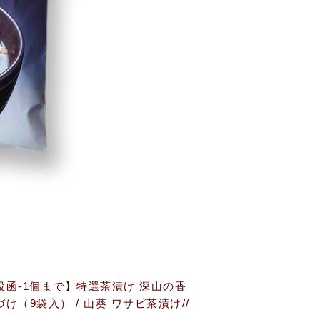
投函-1個まで】特選茶漬け 深山の香
け（9袋入） / 山葵 ワサビ茶漬け//