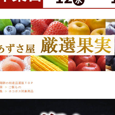
飛騨の特産品通販ＴＯＰ
菜
ご飯もの
集
ネコポス対象商品