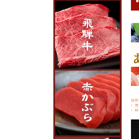
信州
惣
特