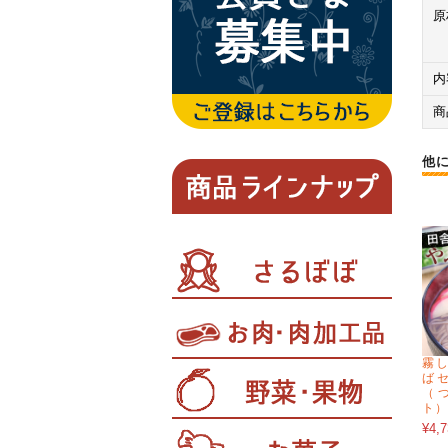
原
内
商
他
霧し
ば
（
ト）
¥4,7