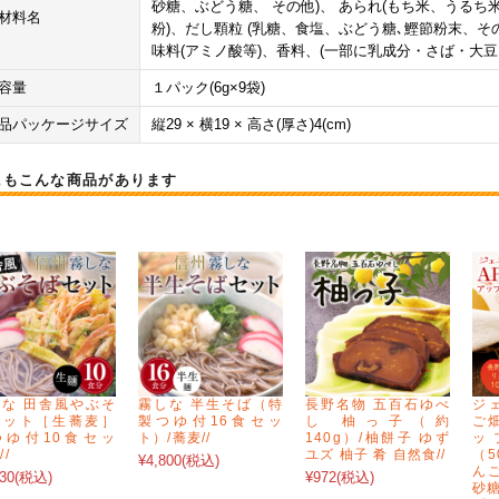
砂糖、ぶどう糖、 その他)、 あられ(もち米、うるち
材料名
粉)、だし顆粒 (乳糖、食塩、ぶどう糖､鰹節粉末、そ
味料(アミノ酸等)、香料、(一部に乳成分・さば・大豆
容量
１パック(6g×9袋)
品パッケージサイズ
縦29 × 横19 × 高さ(厚さ)4(cm)
にもこんな商品があります
な 田舎風やぶそ
霧しな 半生そば（特
長野名物 五百石ゆべ
ジ
セット［生蕎麦］
製つゆ付16食セッ
し 柚っ子（約
ご畑
つゆ付10食セッ
ト）/蕎麦//
140g）/柚餅子 ゆず
ッ
//
ユズ 柚子 肴 自然食//
（5
¥4,800
(税込)
んご
30
(税込)
¥972
(税込)
砂糖