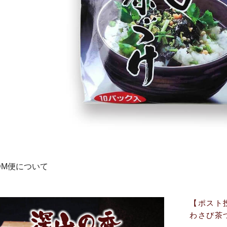
【ポスト
わさび茶づ