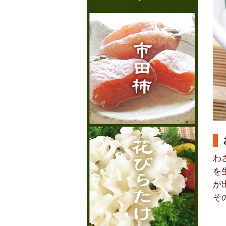
わ
を
が
そ