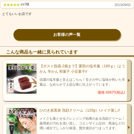
zs7様
2013/09/02
とてもいいお店です
お客様の声一覧
「普導丸」には、古くから胃腸薬や香辛料として利用されてきた生薬が7
種類も配合されており、その穏やかな作用が、現代の社会生活に溢れて
こんな商品も一緒に見られています
いる不快な症状を、優しく癒します。
「普導丸」は、「口中清涼剤」として、吐き気その他の不快感の防止を
【ポスト投函-2個まで】栗田の塩羊羹（160ｇ）/よう
目的とする内服剤に分類され、その範囲の効能、効果を持つ医薬部外品
かん 羊かん 和菓子 小豆菓子//
として製造の承認・許可を受けています。
あずさ屋では
御嶽山・日野百
草丸で有名な
日野製薬株式会社様より、
販売の委託を請けております。
信濃の塩羊羹と言えばこちら！甘さの中に塩味が利いた羊
羹は、なめらかで上品な味に仕上がっています。
どうぞ安心してお買い求め下さい。
価格:486円(税込)
ひのき炭黒泉 洗顔クリーム（120g）/メイク落し//
メイクも落とせるクレンジング効果のある洗顔クリーム！
薬用炭が汚れを洗い流し、コエンザイムQ10、馬油などの
潤い成分でしっかり保湿。贅沢成分がつまってます。