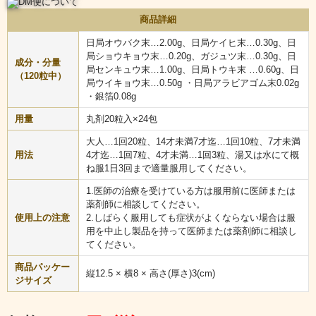
口中清涼剤「普導丸」は、爽やかな芳香を持つ生薬を始め、胃腸の調子
商品詳細
を正しく整える働きをする生薬などから作られた医薬部外品です。
銀箔のコーティングを施された丸剤は、飲む人の不快な気分を不思議な
日局オウバク末…2.00g、日局ケイヒ末…0.30g、日
ほど取り去ってくれると評判になり、定番商品として40年以上もの長い
局ショウキョウ末…0.20g、ガジュツ末…0.30g、日
間、多くの方に愛用され続けています。
成分・分量
局センキュウ末…1.00g、日局トウキ末 …0.60g、日
（120粒中）
局ウイキョウ末…0.50g ・日局アラビアゴム末0.02g
・銀箔0.08g
用量
丸剤20粒入×24包
大人…1回20粒、14才未満7才迄…1回10粒、7才未満
用法
4才迄…1回7粒、4才未満…1回3粒、湯又は水にて概
ね服1日3回まで適量服用してください。
1.医師の治療を受けている方は服用前に医師または
薬剤師に相談してください。
使用上の注意
2.しばらく服用しても症状がよくならない場合は服
用を中止し製品を持って医師または薬剤師に相談し
てください。
商品パッケー
縦12.5 × 横8 × 高さ(厚さ)3(cm)
ジサイズ