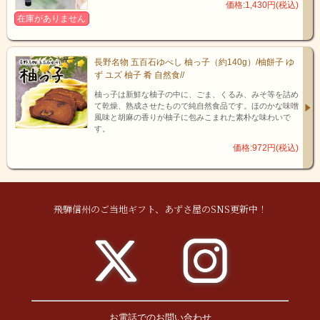
価格:1,430円(税込)
在庫がありません
長野名物 五百石ゆべし 柚っ子（約140g）/柚餅子 ゆ
ず ユズ 柚子 肴 自然食//
柚っ子は新鮮な柚子の中に、ごま、くるみ、みそ等を詰め
て乾燥、熟成させたもので純自然食品です。ほのかな味噌
風味と胡麻の香りが柚子に包みこまれた素朴な味わいで
す。
価格:972円(税込)
飛騨信州のご当地ギフト、あずさ屋のSNS更新中！
乗り物酔い・二日酔い・めまいを感じたときに…【普導
丸】をお試しください。
「普導丸」には７種類の生薬が程よいバランスで配合されており、口中
を自然な清涼感で満たします。さわやかな芳香が広がり、心身をリラッ
クスさせ、吐き気やめまいなどの不快な気分を和らげてくれます。ま
た、お湯で服用するとほんのりとした苦味・芳香・清涼感が口の中に広
がり、穏やかに症状を和らげてくれます。
お電話でのお問い合わせ