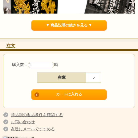
▼ 商品説明の続きを見る ▼
注文
購入数：
箱
在庫
○
木曽 御嶽山で培われた200年の技術。7種類の生薬が健康
に導いてくれる【普導丸】です！
商品別の返品条件を確認する
お問い合わせ
歴史ある口内清涼剤「普導丸（ふどうがん）」がリニューアル＆増量い
友達にメールですすめる
たしました！7つの生薬の力で体が無理なく普通の状態に戻るよう、緩や
かに働きかけます。