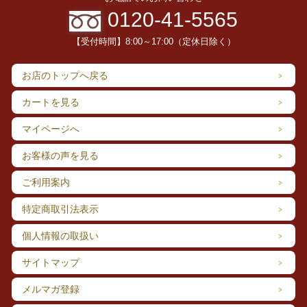
0120-41-5565
【効能・効果】
【受付時間】8:00～17:00（定休日除く）
溜飲（胃の調子が悪く酸性のげっぷや胸やけがすること）、悪心嘔
吐、乗り物酔い、二日酔い、めまい、口臭、胸つかえ、気分不快、暑
気あたり
お店のトップへ戻る
カートを見る
マイページへ
お客様の声を見る
ご利用案内
特定商取引法表示
個人情報の取扱い
サイトマップ
メルマガ登録