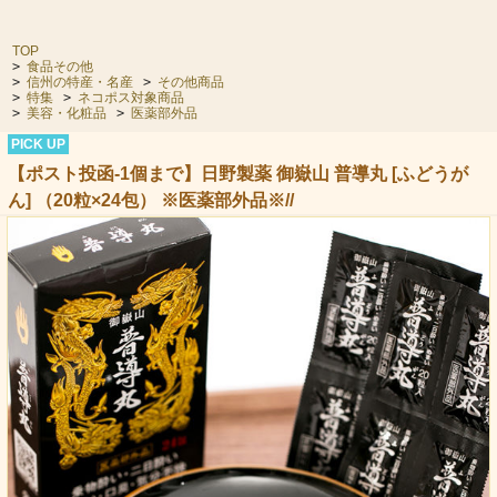
TOP
>
食品その他
>
信州の特産・名産
>
その他商品
>
特集
>
ネコポス対象商品
>
美容・化粧品
>
医薬部外品
PICK UP
【ポスト投函-1個まで】日野製薬 御嶽山 普導丸 [ふどうが
ん] （20粒×24包） ※医薬部外品※//